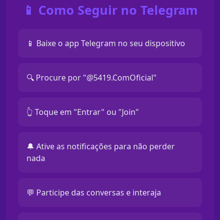
📱 Como Seguir no Telegram
📱 Baixe o app Telegram no seu dispositivo
🔍 Procure por "@5419.ComOficial"
👆 Toque em "Entrar" ou "Join"
🔔 Ative as notificações para não perder
nada
💬 Participe das conversas e interaja