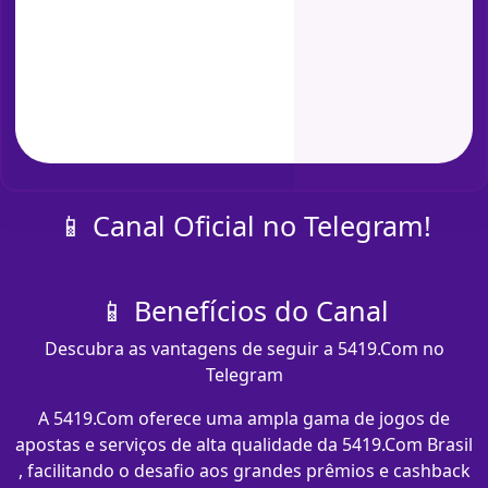
📱 Canal Oficial no Telegram!
📱 Benefícios do Canal
Descubra as vantagens de seguir a 5419.Com no
Telegram
A 5419.Com oferece uma ampla gama de jogos de
apostas e serviços de alta qualidade da 5419.Com Brasil
, facilitando o desafio aos grandes prêmios e cashback