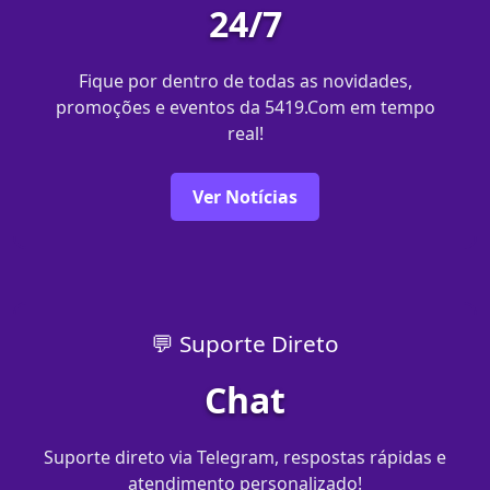
24/7
Fique por dentro de todas as novidades,
promoções e eventos da 5419.Com em tempo
real!
Ver Notícias
💬 Suporte Direto
Chat
Suporte direto via Telegram, respostas rápidas e
atendimento personalizado!