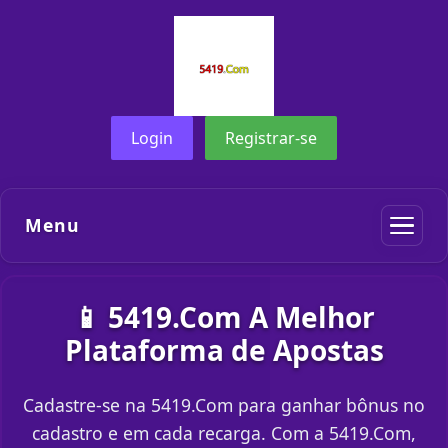
Login
Registrar-se
Menu
📱 5419.Com A Melhor
Plataforma de Apostas
Cadastre-se na 5419.Com para ganhar bônus no
cadastro e em cada recarga. Com a 5419.Com,