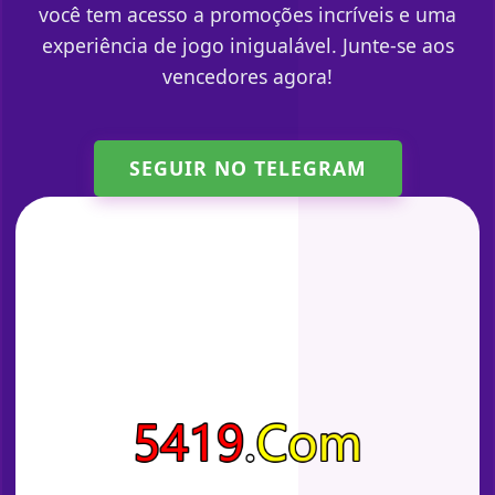
você tem acesso a promoções incríveis e uma
experiência de jogo inigualável. Junte-se aos
vencedores agora!
SEGUIR NO TELEGRAM