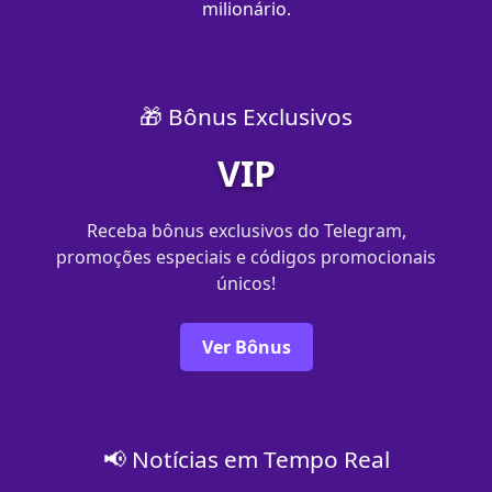
milionário.
🎁 Bônus Exclusivos
VIP
Receba bônus exclusivos do Telegram,
promoções especiais e códigos promocionais
únicos!
Ver Bônus
📢 Notícias em Tempo Real