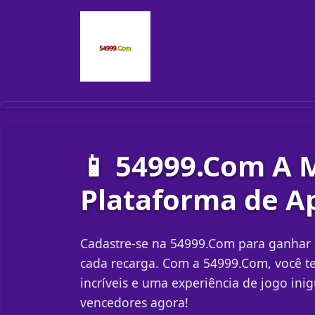
📱 54999.Com A 
Plataforma de A
Cadastre-se na 54999.Com para ganhar
cada recarga. Com a 54999.Com, você 
incríveis e uma experiência de jogo inig
vencedores agora!