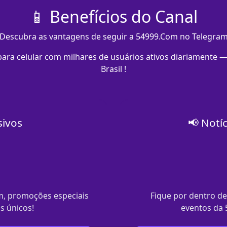
📱 Benefícios do Canal
Descubra as vantagens de seguir a 54999.Com no Telegra
para celular com milhares de usuários ativos diariamente —
Brasil !
sivos
📢 Notí
m, promoções especiais
Fique por dentro d
s únicos!
eventos da 