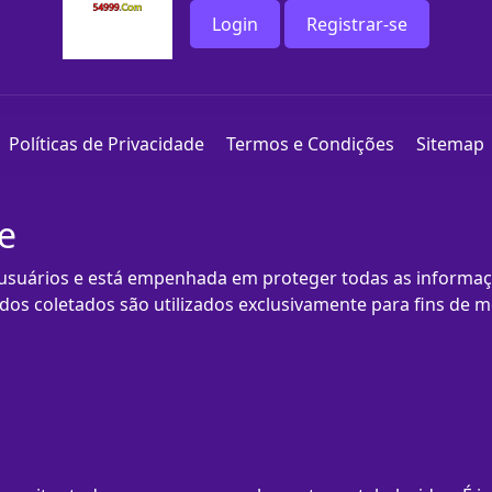
Login
Registrar-se
Políticas de Privacidade
Termos e Condições
Sitemap
de
s usuários e está empenhada em proteger todas as informaç
os coletados são utilizados exclusivamente para fins de m