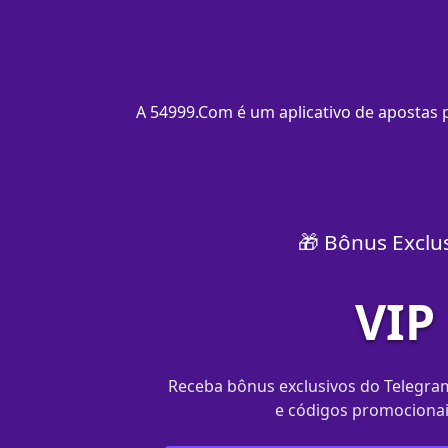
A 54999.Com é um aplicativo de apostas 
🎁 Bônus Exclu
VIP
Receba bônus exclusivos do Telegra
e códigos promocionai