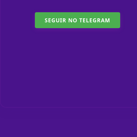
SEGUIR NO TELEGRAM