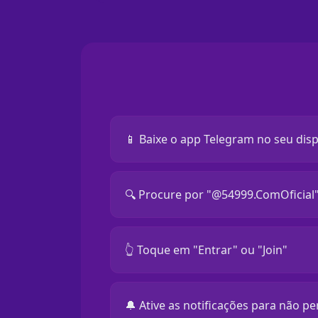
📱 Baixe o app Telegram no seu disp
🔍 Procure por "@54999.ComOficial
👆 Toque em "Entrar" ou "Join"
🔔 Ative as notificações para não p