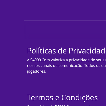
Políticas de Privacida
A 54999.Com valoriza a privacidade de seu
nossos canais de comunicação. Todos os dad
jogadores.
Termos e Condições