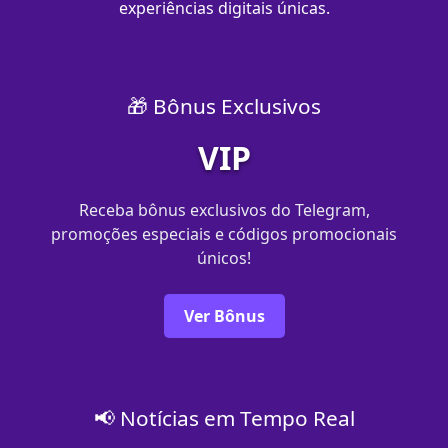
experiências digitais únicas.
🎁 Bônus Exclusivos
VIP
Receba bônus exclusivos do Telegram,
promoções especiais e códigos promocionais
únicos!
Ver Bônus
📢 Notícias em Tempo Real