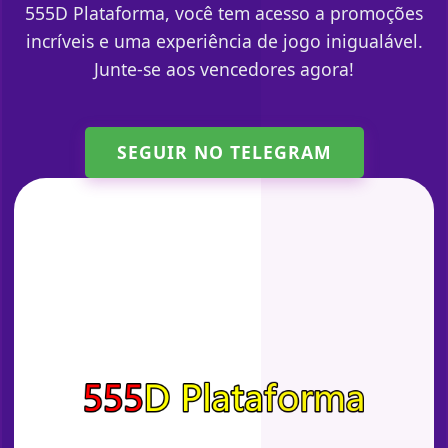
555D Plataforma, você tem acesso a promoções
incríveis e uma experiência de jogo inigualável.
Junte-se aos vencedores agora!
SEGUIR NO TELEGRAM