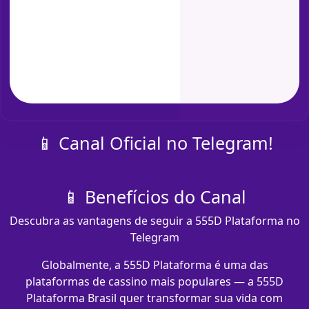
📱 Canal Oficial no Telegram!
📱 Benefícios do Canal
Descubra as vantagens de seguir a 555D Plataforma no
Telegram
Globalmente, a 555D Plataforma é uma das
plataformas de cassino mais populares — a 555D
Plataforma Brasil quer transformar sua vida com