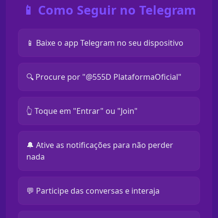
📱 Como Seguir no Telegram
📱 Baixe o app Telegram no seu dispositivo
🔍 Procure por "@555D PlataformaOficial"
👆 Toque em "Entrar" ou "Join"
🔔 Ative as notificações para não perder
nada
💬 Participe das conversas e interaja