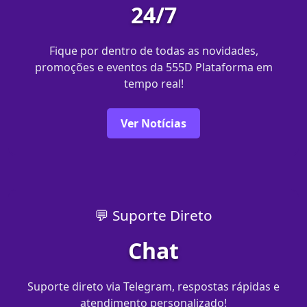
24/7
Fique por dentro de todas as novidades,
promoções e eventos da 555D Plataforma em
tempo real!
Ver Notícias
💬 Suporte Direto
Chat
Suporte direto via Telegram, respostas rápidas e
atendimento personalizado!