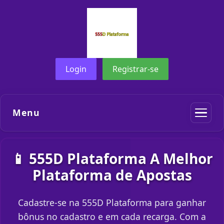
Login
Registrar-se
Menu
📱 555D Plataforma A Melhor
Plataforma de Apostas
Cadastre-se na 555D Plataforma para ganhar
bônus no cadastro e em cada recarga. Com a