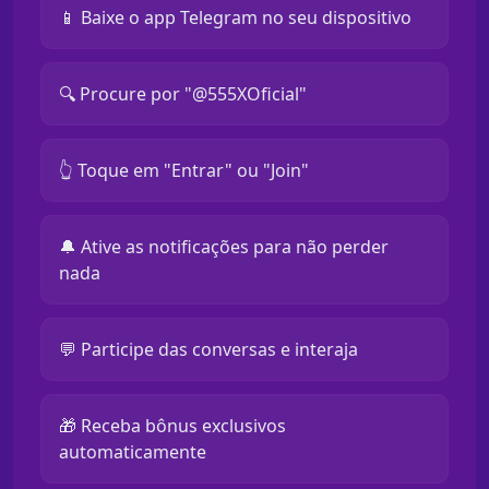
📱 Baixe o app Telegram no seu dispositivo
🔍 Procure por "@555XOficial"
👆 Toque em "Entrar" ou "Join"
🔔 Ative as notificações para não perder
nada
💬 Participe das conversas e interaja
🎁 Receba bônus exclusivos
automaticamente