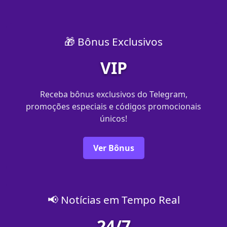
🎁 Bônus Exclusivos
VIP
Receba bônus exclusivos do Telegram,
promoções especiais e códigos promocionais
únicos!
Ver Bônus
📢 Notícias em Tempo Real
24/7