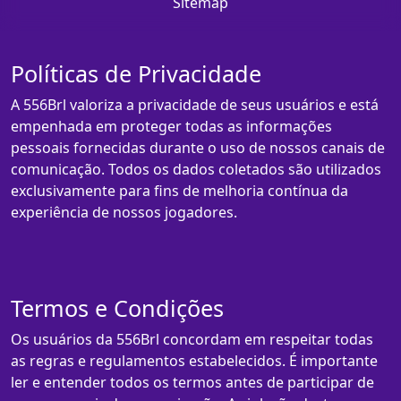
Sitemap
Políticas de Privacidade
A 556Brl valoriza a privacidade de seus usuários e está
empenhada em proteger todas as informações
pessoais fornecidas durante o uso de nossos canais de
comunicação. Todos os dados coletados são utilizados
exclusivamente para fins de melhoria contínua da
experiência de nossos jogadores.
Termos e Condições
Os usuários da 556Brl concordam em respeitar todas
as regras e regulamentos estabelecidos. É importante
ler e entender todos os termos antes de participar de