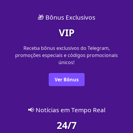
🎁 Bônus Exclusivos
VIP
Receba bônus exclusivos do Telegram,
promoções especiais e códigos promocionais
únicos!
Ver Bônus
📢 Notícias em Tempo Real
24/7