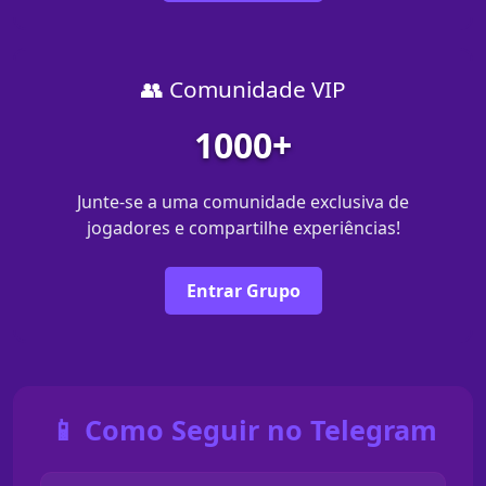
👥 Comunidade VIP
1000+
Junte-se a uma comunidade exclusiva de
jogadores e compartilhe experiências!
Entrar Grupo
📱 Como Seguir no Telegram