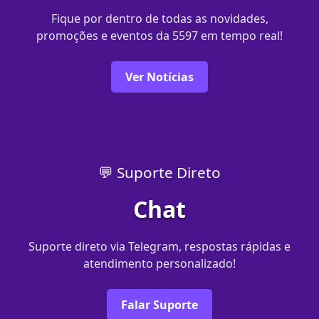
Fique por dentro de todas as novidades,
promoções e eventos da 5597 em tempo real!
Ver Notícias
💬 Suporte Direto
Chat
Suporte direto via Telegram, respostas rápidas e
atendimento personalizado!
Falar Suporte