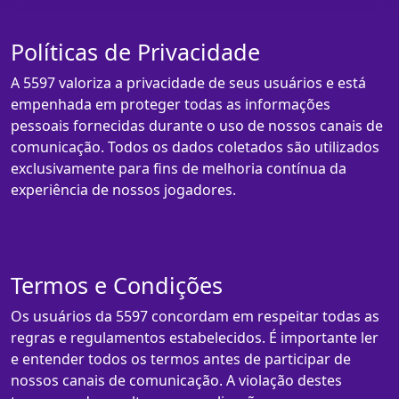
Políticas de Privacidade
A 5597 valoriza a privacidade de seus usuários e está
empenhada em proteger todas as informações
pessoais fornecidas durante o uso de nossos canais de
comunicação. Todos os dados coletados são utilizados
exclusivamente para fins de melhoria contínua da
experiência de nossos jogadores.
Termos e Condições
Os usuários da 5597 concordam em respeitar todas as
regras e regulamentos estabelecidos. É importante ler
e entender todos os termos antes de participar de
nossos canais de comunicação. A violação destes