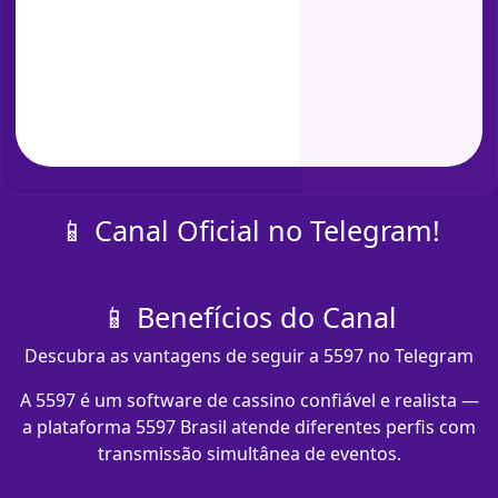
📱 Canal Oficial no Telegram!
📱 Benefícios do Canal
Descubra as vantagens de seguir a 5597 no Telegram
A 5597 é um software de cassino confiável e realista —
a plataforma 5597 Brasil atende diferentes perfis com
transmissão simultânea de eventos.