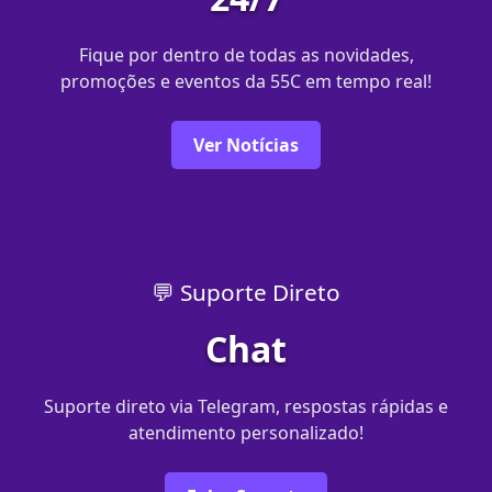
Fique por dentro de todas as novidades,
promoções e eventos da 55C em tempo real!
Ver Notícias
💬 Suporte Direto
Chat
Suporte direto via Telegram, respostas rápidas e
atendimento personalizado!