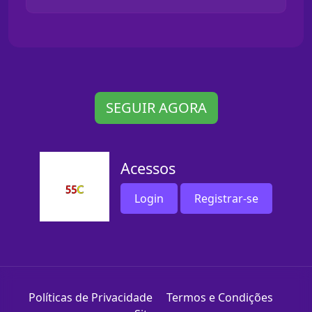
SEGUIR AGORA
Acessos
Login
Registrar-se
Políticas de Privacidade
Termos e Condições