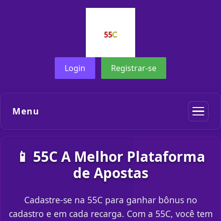
Login
Registrar-se
Menu
📱 55C A Melhor Plataforma
de Apostas
Cadastre-se na 55C para ganhar bônus no
cadastro e em cada recarga. Com a 55C, você tem