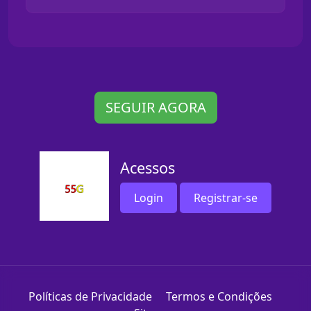
SEGUIR AGORA
Acessos
Login
Registrar-se
Políticas de Privacidade
Termos e Condições