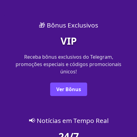
🎁 Bônus Exclusivos
VIP
Receba bônus exclusivos do Telegram,
promoções especiais e códigos promocionais
únicos!
Ver Bônus
📢 Notícias em Tempo Real
24/7