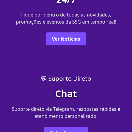
Fique por dentro de todas as novidades,
promoções e eventos da 55G em tempo real!
Ver Notícias
💬 Suporte Direto
Chat
Suporte direto via Telegram, respostas rápidas e
atendimento personalizado!