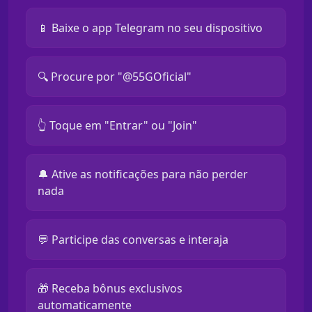
📱 Baixe o app Telegram no seu dispositivo
🔍 Procure por "@55GOficial"
👆 Toque em "Entrar" ou "Join"
🔔 Ative as notificações para não perder
nada
💬 Participe das conversas e interaja
🎁 Receba bônus exclusivos
automaticamente