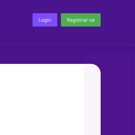
Login
Registrar-se