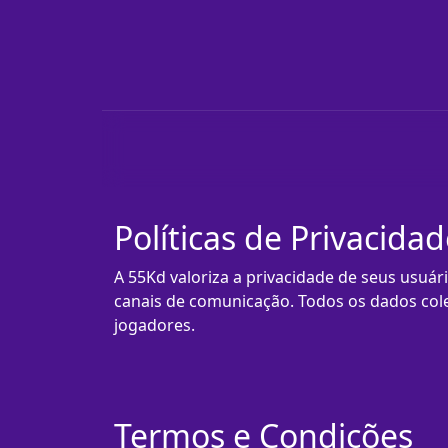
Políticas de Privacida
A 55Kd valoriza a privacidade de seus usuá
canais de comunicação. Todos os dados cole
jogadores.
Termos e Condições