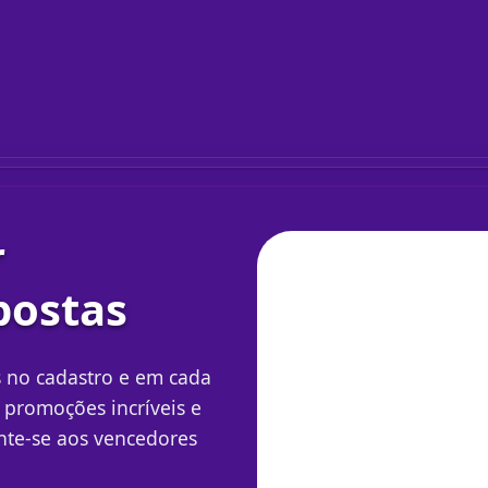
r
postas
 no cadastro e em cada
 promoções incríveis e
unte-se aos vencedores