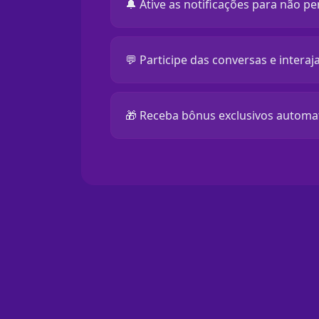
🔔 Ative as notificações para não p
💬 Participe das conversas e interaj
🎁 Receba bônus exclusivos autom