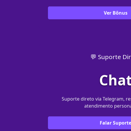
Ver Bônus
💬 Suporte Di
Cha
Suporte direto via Telegram, r
atendimento persona
Falar Suport