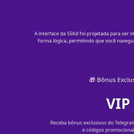
A interface da 55Kd foi projetada para ser i
forma lógica, permitindo que você navegue
🎁 Bônus Exclu
VIP
Receba bônus exclusivos do Telegra
e códigos promocionai