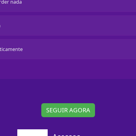
erder nada
a
aticamente
SEGUIR AGORA