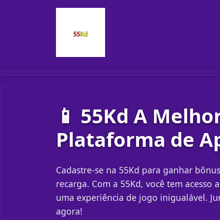
📱 55Kd A Melho
Plataforma de A
Cadastre-se na 55Kd para ganhar bônus
recarga. Com a 55Kd, você tem acesso a
uma experiência de jogo inigualável. J
agora!