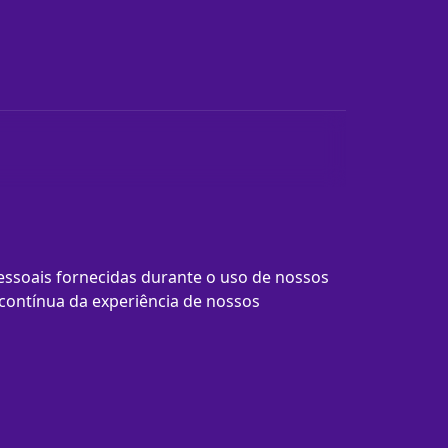
essoais fornecidas durante o uso de nossos
 contínua da experiência de nossos