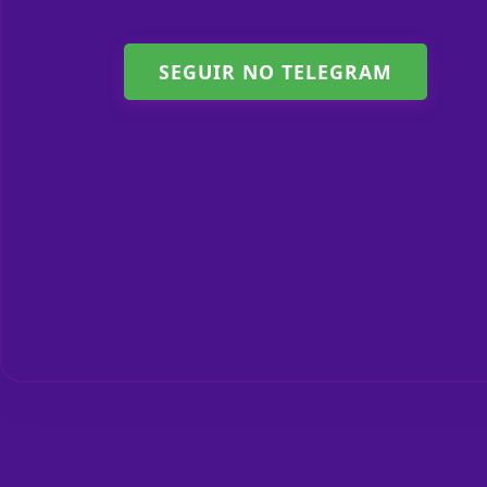
SEGUIR NO TELEGRAM