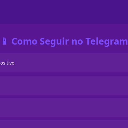
📱 Como Seguir no Telegram
ositivo