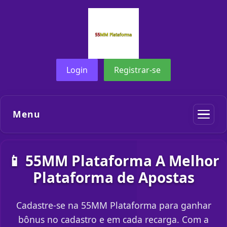
Login
Registrar-se
Menu
📱 55MM Plataforma A Melhor
Plataforma de Apostas
Cadastre-se na 55MM Plataforma para ganhar
bônus no cadastro e em cada recarga. Com a