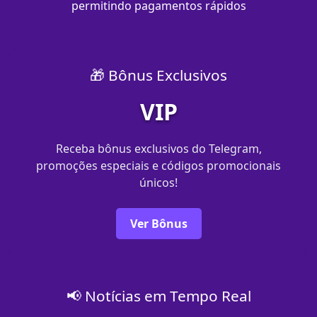
permitindo pagamentos rápidos
🎁 Bônus Exclusivos
VIP
Receba bônus exclusivos do Telegram,
promoções especiais e códigos promocionais
únicos!
Ver Bônus
📢 Notícias em Tempo Real