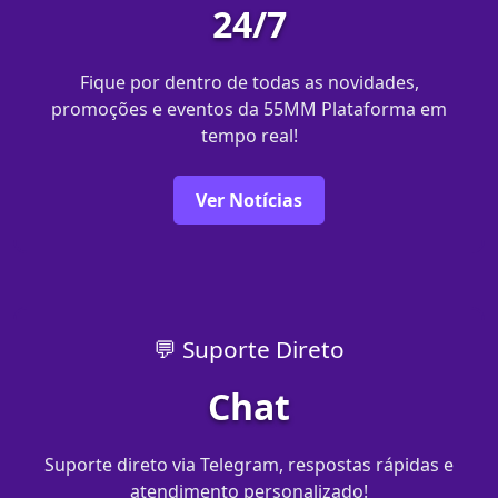
24/7
Fique por dentro de todas as novidades,
promoções e eventos da 55MM Plataforma em
tempo real!
Ver Notícias
💬 Suporte Direto
Chat
Suporte direto via Telegram, respostas rápidas e
atendimento personalizado!