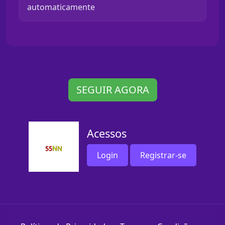
automaticamente
SEGUIR AGORA
Acessos
Login
Registrar-se