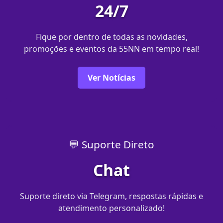
24/7
Fique por dentro de todas as novidades,
promoções e eventos da 55NN em tempo real!
Ver Notícias
💬 Suporte Direto
Chat
Suporte direto via Telegram, respostas rápidas e
atendimento personalizado!