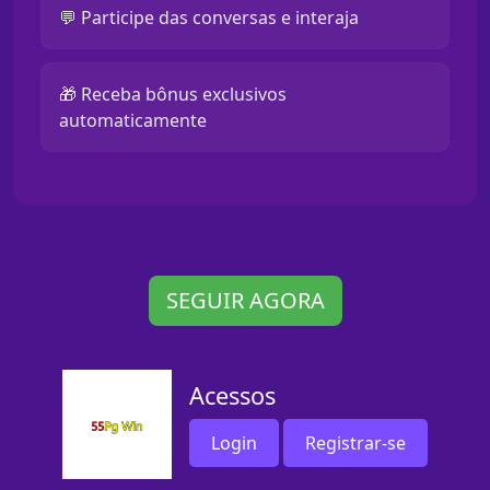
💬 Participe das conversas e interaja
🎁 Receba bônus exclusivos
automaticamente
SEGUIR AGORA
Acessos
Login
Registrar-se