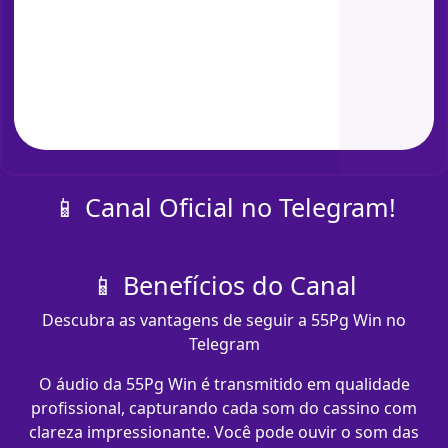
📱 Canal Oficial no Telegram!
📱 Benefícios do Canal
Descubra as vantagens de seguir a 55Pg Win no
Telegram
O áudio da 55Pg Win é transmitido em qualidade
profissional, capturando cada som do cassino com
clareza impressionante. Você pode ouvir o som das