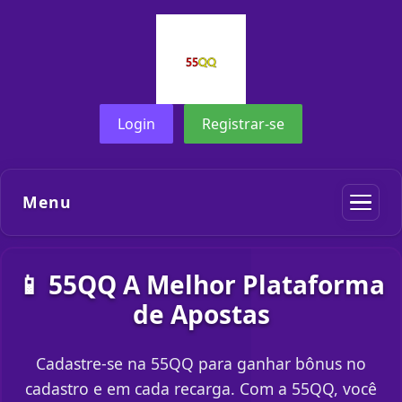
Login
Registrar-se
Menu
📱 55QQ A Melhor Plataforma
de Apostas
Cadastre-se na 55QQ para ganhar bônus no
cadastro e em cada recarga. Com a 55QQ, você