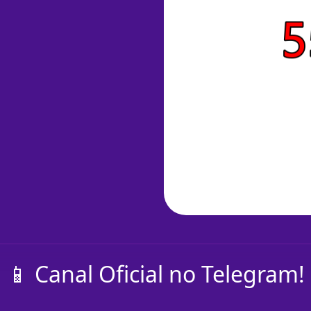
📱 Canal Oficial no Telegram!