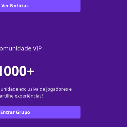
Ver Notícias
Comunidade VIP
1000+
unidade exclusiva de jogadores e
rtilhe experiências!
Entrar Grupo