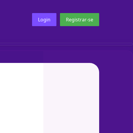
Login
Registrar-se