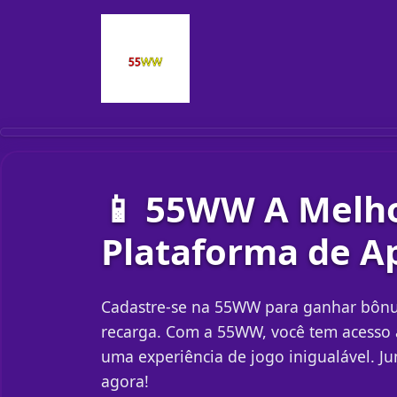
📱 55WW A Melh
Plataforma de A
Cadastre-se na 55WW para ganhar bônu
recarga. Com a 55WW, você tem acesso 
uma experiência de jogo inigualável. J
agora!