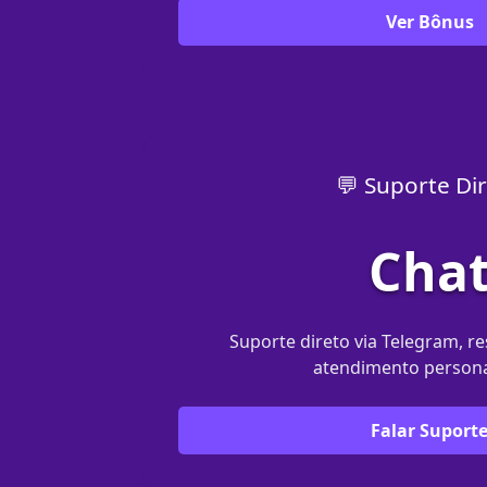
Ver Bônus
💬 Suporte Di
Cha
Suporte direto via Telegram, r
atendimento persona
Falar Suport