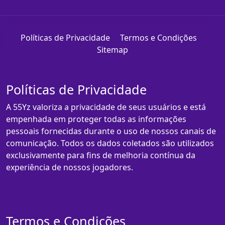
Políticas de Privacidade
Termos e Condições
Sitemap
Políticas de Privacidade
A 55Yz valoriza a privacidade de seus usuários e está
empenhada em proteger todas as informações
pessoais fornecidas durante o uso de nossos canais de
comunicação. Todos os dados coletados são utilizados
exclusivamente para fins de melhoria contínua da
experiência de nossos jogadores.
Termos e Condições