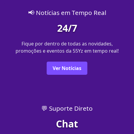
📢 Notícias em Tempo Real
24/7
Fique por dentro de todas as novidades,
promoções e eventos da 55Yz em tempo real!
Ver Notícias
💬 Suporte Direto
Chat