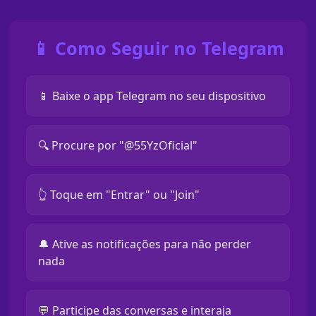
📱 Como Seguir no Telegram
📱 Baixe o app Telegram no seu dispositivo
🔍 Procure por "@55YzOficial"
👆 Toque em "Entrar" ou "Join"
🔔 Ative as notificações para não perder
nada
💬 Participe das conversas e interaja