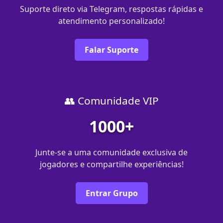
Suporte direto via Telegram, respostas rápidas e
atendimento personalizado!
Falar Suporte
👥 Comunidade VIP
1000+
Junte-se a uma comunidade exclusiva de
jogadores e compartilhe experiências!
Entrar Grupo