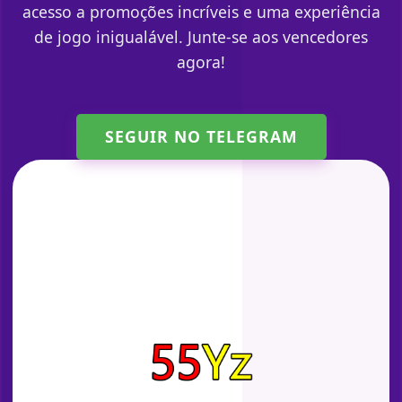
acesso a promoções incríveis e uma experiência
de jogo inigualável. Junte-se aos vencedores
agora!
SEGUIR NO TELEGRAM