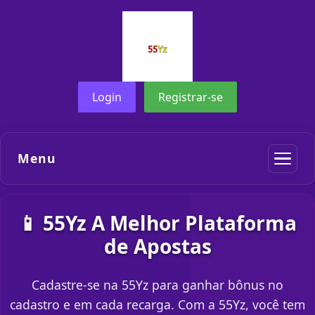
Login
Registrar-se
Menu
📱 55Yz A Melhor Plataforma
de Apostas
Cadastre-se na 55Yz para ganhar bônus no
cadastro e em cada recarga. Com a 55Yz, você tem