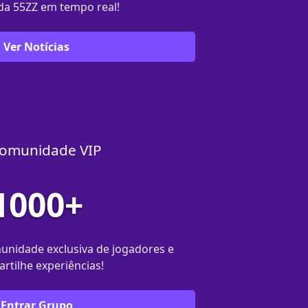
da 55ZZ em tempo real!
Ver Notícias
Comunidade VIP
1000+
unidade exclusiva de jogadores e
rtilhe experiências!
Entrar Grupo