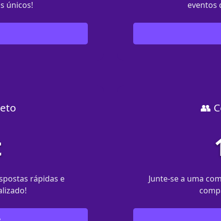
s únicos!
eventos 
reto
👥 
t
espostas rápidas e
Junte-se a uma com
lizado!
compa
e