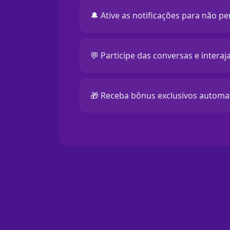
🔔 Ative as notificações para não p
💬 Participe das conversas e interaj
🎁 Receba bônus exclusivos autom