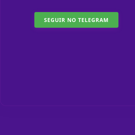
SEGUIR NO TELEGRAM