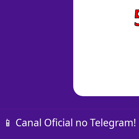
📱 Canal Oficial no Telegram!