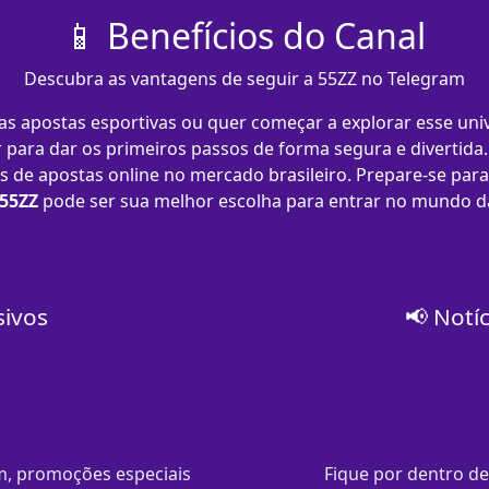
📱 Benefícios do Canal
Descubra as vantagens de seguir a 55ZZ no Telegram
 apostas esportivas ou quer começar a explorar esse univer
 para dar os primeiros passos de forma segura e divertida
s de apostas online no mercado brasileiro. Prepare-se para 
55ZZ
pode ser sua melhor escolha para entrar no mundo da
sivos
📢 Notí
m, promoções especiais
Fique por dentro d