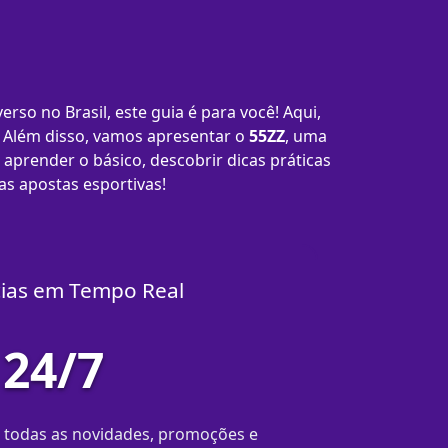
so no Brasil, este guia é para você! Aqui,
. Além disso, vamos apresentar o
55ZZ
, uma
aprender o básico, descobrir dicas práticas
s apostas esportivas!
cias em Tempo Real
24/7
e todas as novidades, promoções e