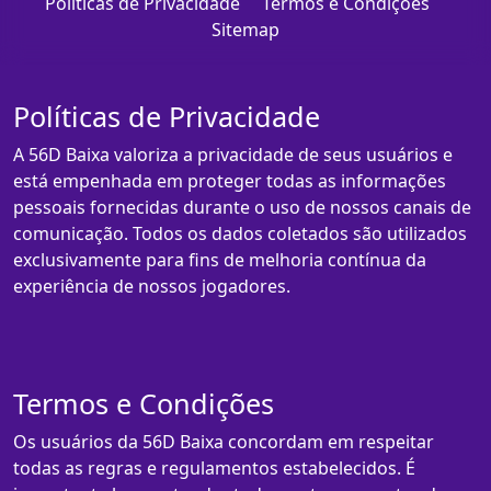
Políticas de Privacidade
Termos e Condições
Sitemap
Políticas de Privacidade
A 56D Baixa valoriza a privacidade de seus usuários e
está empenhada em proteger todas as informações
pessoais fornecidas durante o uso de nossos canais de
comunicação. Todos os dados coletados são utilizados
exclusivamente para fins de melhoria contínua da
experiência de nossos jogadores.
Termos e Condições
Os usuários da 56D Baixa concordam em respeitar
todas as regras e regulamentos estabelecidos. É