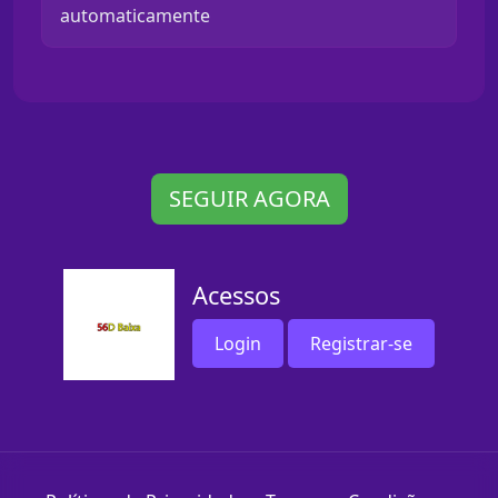
automaticamente
SEGUIR AGORA
Acessos
Login
Registrar-se