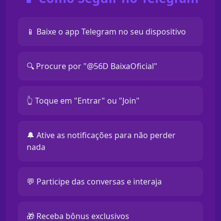
📱 Baixe o app Telegram no seu dispositivo
🔍 Procure por "@56D BaixaOficial"
👆 Toque em "Entrar" ou "Join"
🔔 Ative as notificações para não perder
nada
💬 Participe das conversas e interaja
🎁 Receba bônus exclusivos