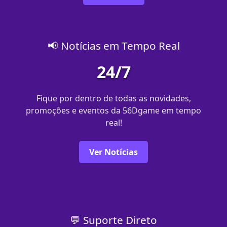
📢 Notícias em Tempo Real
24/7
Fique por dentro de todas as novidades,
promoções e eventos da 56Dgame em tempo
real!
Ver Notícias
💬 Suporte Direto