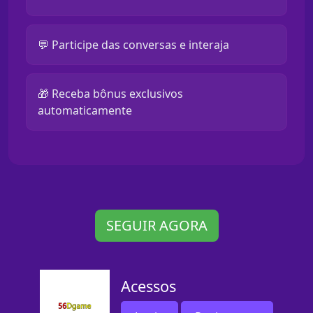
💬 Participe das conversas e interaja
🎁 Receba bônus exclusivos
automaticamente
SEGUIR AGORA
Acessos