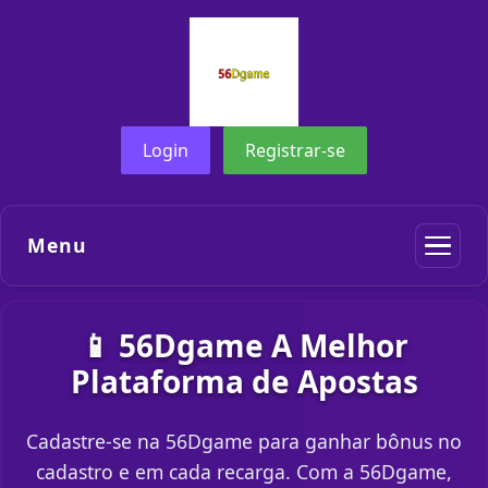
Login
Registrar-se
Menu
📱 56Dgame A Melhor
Plataforma de Apostas
Cadastre-se na 56Dgame para ganhar bônus no
cadastro e em cada recarga. Com a 56Dgame,