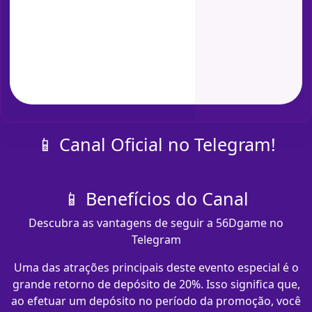
📱 Canal Oficial no Telegram!
📱 Benefícios do Canal
Descubra as vantagens de seguir a 56Dgame no
Telegram
Uma das atrações principais deste evento especial é o
grande retorno de depósito de 20%. Isso significa que,
ao efetuar um depósito no período da promoção, você