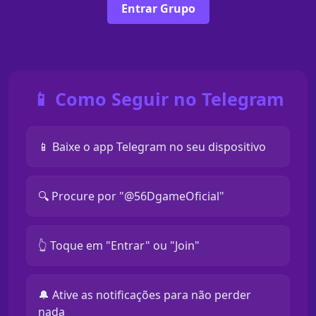
Entrar Grupo
📱 Como Seguir no Telegram
📱 Baixe o app Telegram no seu dispositivo
🔍 Procure por "@56DgameOficial"
👆 Toque em "Entrar" ou "Join"
🔔 Ative as notificações para não perder
nada