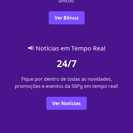
únicos!
Ver Bônus
📢 Notícias em Tempo Real
24/7
Fique por dentro de todas as novidades,
promoções e eventos da 56Pg em tempo real!
Ver Notícias