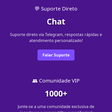
💬 Suporte Direto
Chat
Suporte direto via Telegram, respostas rápidas e
atendimento personalizado!
Falar Suporte
👥 Comunidade VIP
1000+
Junte-se a uma comunidade exclusiva de