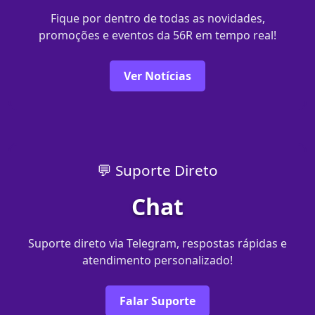
Fique por dentro de todas as novidades,
promoções e eventos da 56R em tempo real!
Ver Notícias
💬 Suporte Direto
Chat
Suporte direto via Telegram, respostas rápidas e
atendimento personalizado!
Falar Suporte