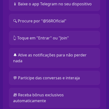
📱 Baixe o app Telegram no seu dispositivo
🔍 Procure por "@56ROficial"
👆 Toque em "Entrar" ou "Join"
🔔 Ative as notificações para não perder
nada
💬 Participe das conversas e interaja
🎁 Receba bônus exclusivos
automaticamente