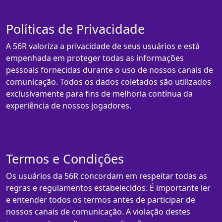
Políticas de Privacidade
A 56R valoriza a privacidade de seus usuários e está
empenhada em proteger todas as informações
pessoais fornecidas durante o uso de nossos canais de
comunicação. Todos os dados coletados são utilizados
exclusivamente para fins de melhoria contínua da
experiência de nossos jogadores.
Termos e Condições
Os usuários da 56R concordam em respeitar todas as
regras e regulamentos estabelecidos. É importante ler
e entender todos os termos antes de participar de
nossos canais de comunicação. A violação destes