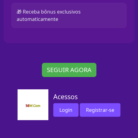
🎁 Receba bônus exclusivos
automaticamente
SEGUIR AGORA
Acessos
Login
Registrar-se