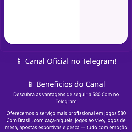
📱 Canal Oficial no Telegram!
📱 Benefícios do Canal
Descubra as vantagens de seguir a 580 Com no
Telegram
Oferecemos o serviço mais profissional em jogos 580
Com Brasil , com caça-níqueis, jogos ao vivo, jogos de
mesa, apostas esportivas e pesca — tudo com emoção