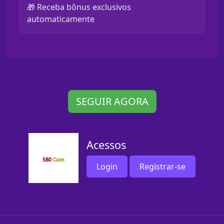
🎁 Receba bônus exclusivos
automaticamente
SEGUIR AGORA
Acessos
Login
Registrar-se