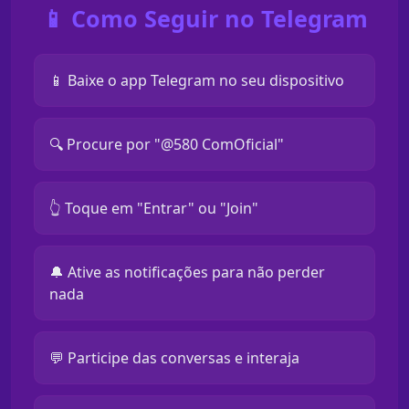
📱 Como Seguir no Telegram
📱 Baixe o app Telegram no seu dispositivo
🔍 Procure por "@580 ComOficial"
👆 Toque em "Entrar" ou "Join"
🔔 Ative as notificações para não perder
nada
💬 Participe das conversas e interaja