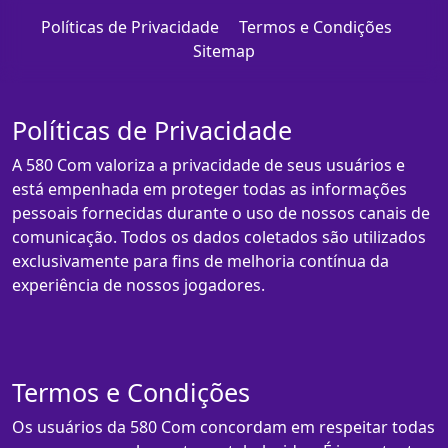
Políticas de Privacidade
Termos e Condições
Sitemap
Políticas de Privacidade
A 580 Com valoriza a privacidade de seus usuários e
está empenhada em proteger todas as informações
pessoais fornecidas durante o uso de nossos canais de
comunicação. Todos os dados coletados são utilizados
exclusivamente para fins de melhoria contínua da
experiência de nossos jogadores.
Termos e Condições
Os usuários da 580 Com concordam em respeitar todas