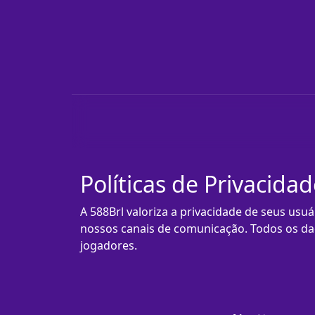
Políticas de Privacida
A 588Brl valoriza a privacidade de seus us
nossos canais de comunicação. Todos os dad
jogadores.