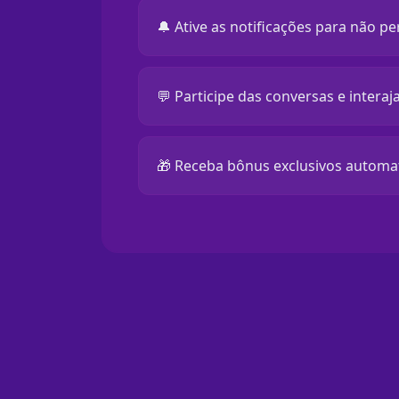
🔔 Ative as notificações para não p
💬 Participe das conversas e interaj
🎁 Receba bônus exclusivos autom