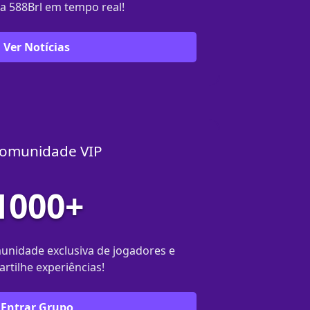
a 588Brl em tempo real!
Ver Notícias
Comunidade VIP
1000+
unidade exclusiva de jogadores e
rtilhe experiências!
Entrar Grupo