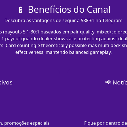
📱 Benefícios do Canal
Descubra as vantagens de seguir a 588Brl no Telegram
rs (payouts 5:1-30:1 baseados em pair quality: mixed/colore
2:1 payout quando dealer shows ace protecting against deal
. Card counting é theoretically possible mas multi-deck sh
effectiveness, mantendo balanced gameplay.
sivos
📢 Notí
m, promoções especiais
Fique por dentro d