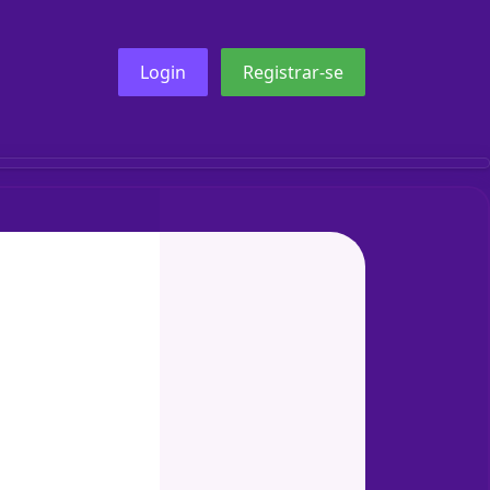
Login
Registrar-se