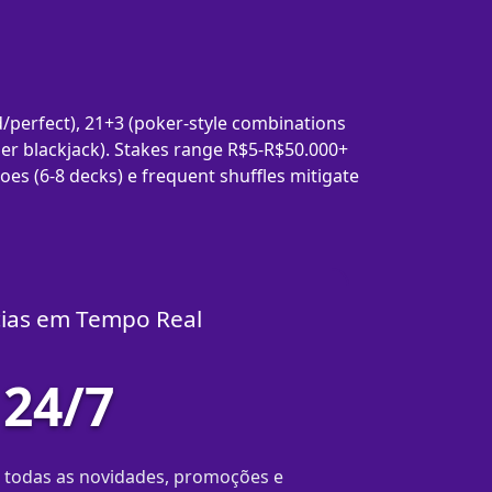
d/perfect), 21+3 (poker-style combinations
er blackjack). Stakes range R$5-R$50.000+
oes (6-8 decks) e frequent shuffles mitigate
cias em Tempo Real
24/7
e todas as novidades, promoções e