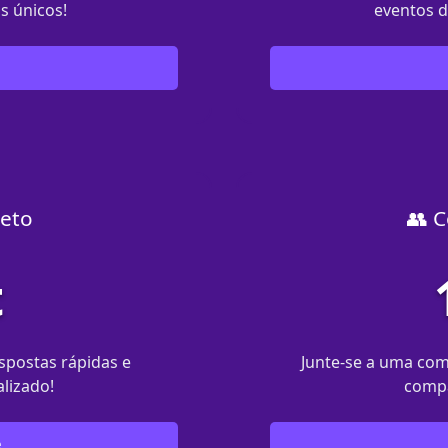
s únicos!
eventos d
reto
👥 
t
espostas rápidas e
Junte-se a uma com
lizado!
compa
e