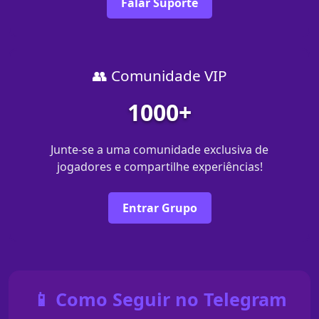
Falar Suporte
👥 Comunidade VIP
1000+
Junte-se a uma comunidade exclusiva de
jogadores e compartilhe experiências!
Entrar Grupo
📱 Como Seguir no Telegram