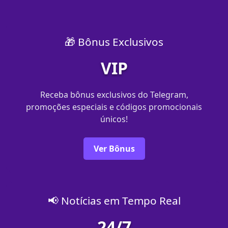
🎁 Bônus Exclusivos
VIP
Receba bônus exclusivos do Telegram,
promoções especiais e códigos promocionais
únicos!
Ver Bônus
📢 Notícias em Tempo Real
24/7