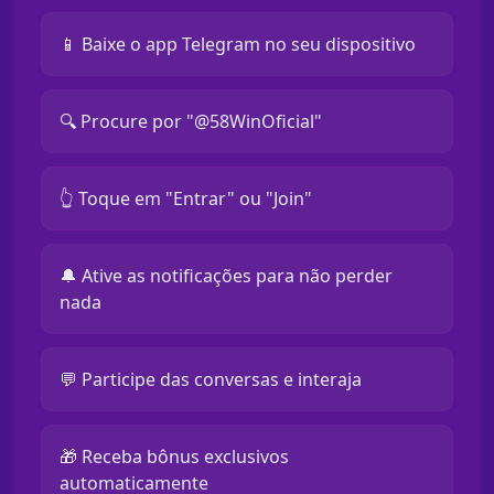
📱 Baixe o app Telegram no seu dispositivo
🔍 Procure por "@58WinOficial"
👆 Toque em "Entrar" ou "Join"
🔔 Ative as notificações para não perder
nada
💬 Participe das conversas e interaja
🎁 Receba bônus exclusivos
automaticamente