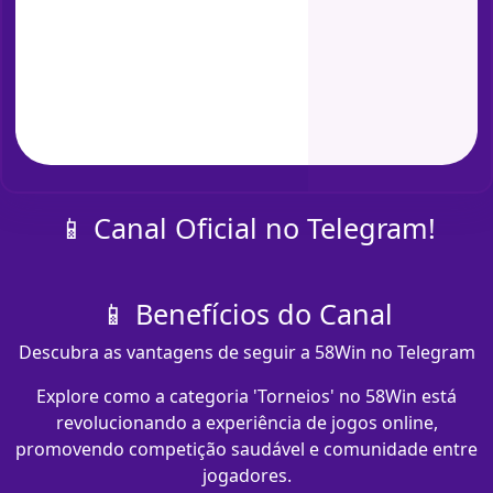
📱 Canal Oficial no Telegram!
📱 Benefícios do Canal
Descubra as vantagens de seguir a 58Win no Telegram
Explore como a categoria 'Torneios' no 58Win está
revolucionando a experiência de jogos online,
promovendo competição saudável e comunidade entre
jogadores.