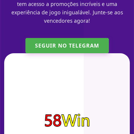
tem acesso a promoções incríveis e uma
experiência de jogo inigualável. Junte-se aos
vencedores agora!
SEGUIR NO TELEGRAM