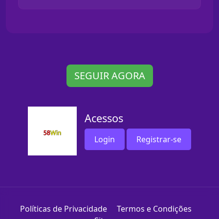
SEGUIR AGORA
Acessos
Login
Registrar-se
Políticas de Privacidade
Termos e Condições