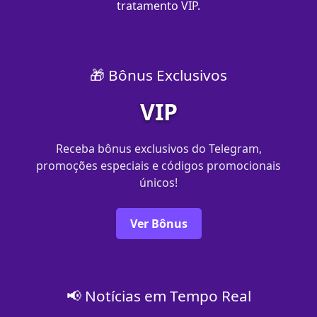
tratamento VIP.
🎁 Bônus Exclusivos
VIP
Receba bônus exclusivos do Telegram,
promoções especiais e códigos promocionais
únicos!
Ver Bônus
📢 Notícias em Tempo Real