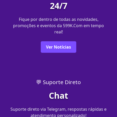
24/7
Fique por dentro de todas as novidades,
promoções e eventos da 599K.Com em tempo
real!
Ver Notícias
💬 Suporte Direto
Chat
Suporte direto via Telegram, respostas rápidas e
atendimento personalizado!