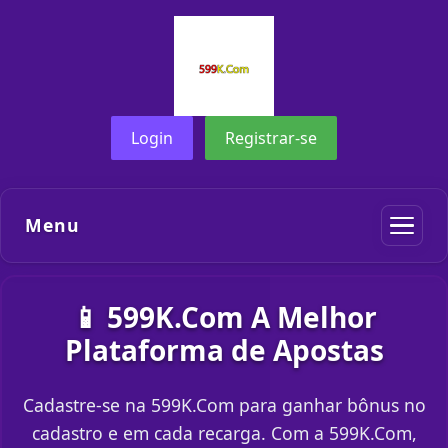
Login
Registrar-se
Menu
📱 599K.Com A Melhor
Plataforma de Apostas
Cadastre-se na 599K.Com para ganhar bônus no
cadastro e em cada recarga. Com a 599K.Com,