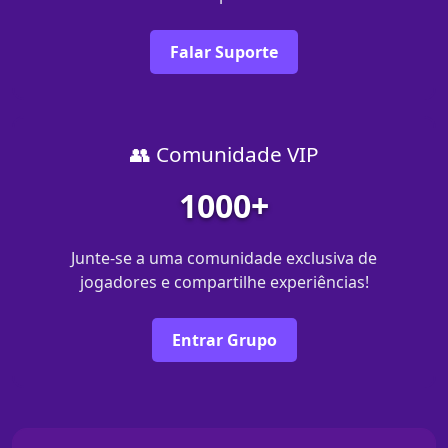
Falar Suporte
👥 Comunidade VIP
1000+
Junte-se a uma comunidade exclusiva de
jogadores e compartilhe experiências!
Entrar Grupo