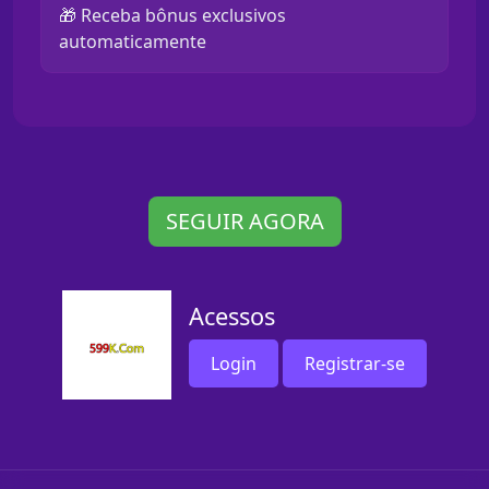
🎁 Receba bônus exclusivos
automaticamente
SEGUIR AGORA
Acessos
Login
Registrar-se