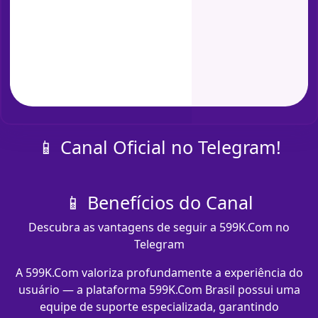
📱 Canal Oficial no Telegram!
📱 Benefícios do Canal
Descubra as vantagens de seguir a 599K.Com no
Telegram
A 599K.Com valoriza profundamente a experiência do
usuário — a plataforma 599K.Com Brasil possui uma
equipe de suporte especializada, garantindo