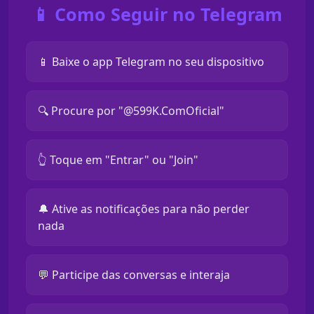
📱 Como Seguir no Telegram
📱 Baixe o app Telegram no seu dispositivo
🔍 Procure por "@599K.ComOficial"
👆 Toque em "Entrar" ou "Join"
🔔 Ative as notificações para não perder
nada
💬 Participe das conversas e interaja