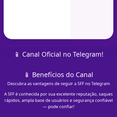
📱 Canal Oficial no Telegram!
📱 Benefícios do Canal
Descubra as vantagens de seguir a 5FF no Telegram
A 5FF é conhecida por sua excelente reputação, saques
rápidos, ampla base de usuários e segurança confiável
— pode confiar!