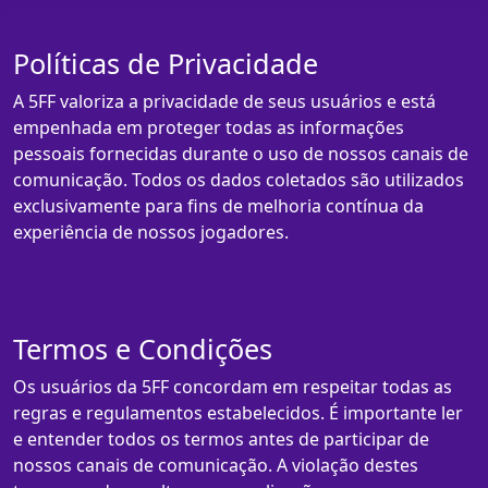
Políticas de Privacidade
A 5FF valoriza a privacidade de seus usuários e está
empenhada em proteger todas as informações
pessoais fornecidas durante o uso de nossos canais de
comunicação. Todos os dados coletados são utilizados
exclusivamente para fins de melhoria contínua da
experiência de nossos jogadores.
Termos e Condições
Os usuários da 5FF concordam em respeitar todas as
regras e regulamentos estabelecidos. É importante ler
e entender todos os termos antes de participar de
nossos canais de comunicação. A violação destes