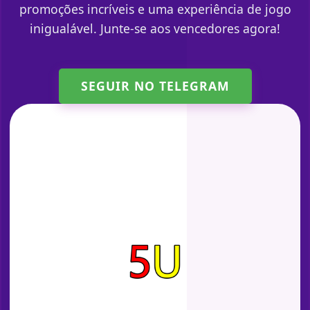
promoções incríveis e uma experiência de jogo
inigualável. Junte-se aos vencedores agora!
SEGUIR NO TELEGRAM