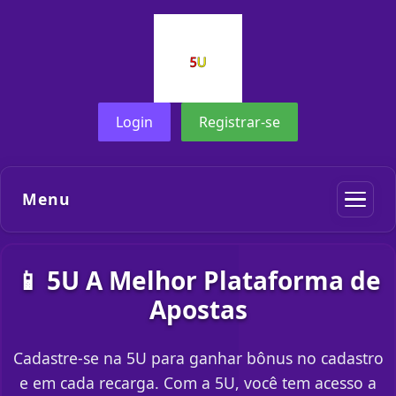
Login
Registrar-se
Menu
📱 5U A Melhor Plataforma de
Apostas
Cadastre-se na 5U para ganhar bônus no cadastro
e em cada recarga. Com a 5U, você tem acesso a