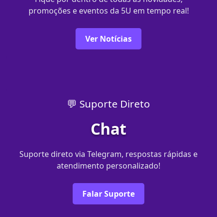
promoções e eventos da 5U em tempo real!
Ver Notícias
💬 Suporte Direto
Chat
Suporte direto via Telegram, respostas rápidas e
atendimento personalizado!
Falar Suporte