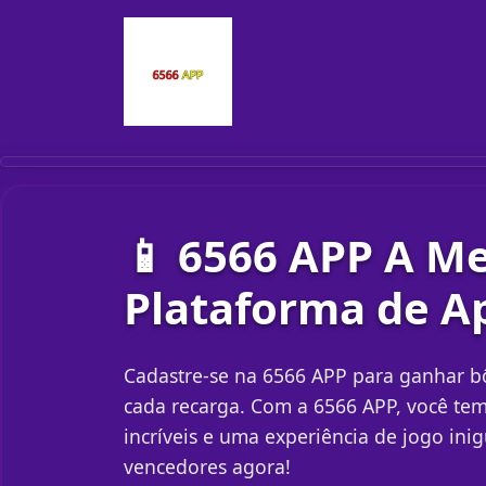
📱 6566 APP A M
Plataforma de A
Cadastre-se na 6566 APP para ganhar b
cada recarga. Com a 6566 APP, você te
incríveis e uma experiência de jogo inig
vencedores agora!