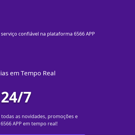
serviço confiável na plataforma 6566 APP
cias em Tempo Real
24/7
e todas as novidades, promoções e
 6566 APP em tempo real!