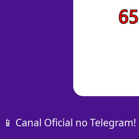
📱 Canal Oficial no Telegram!