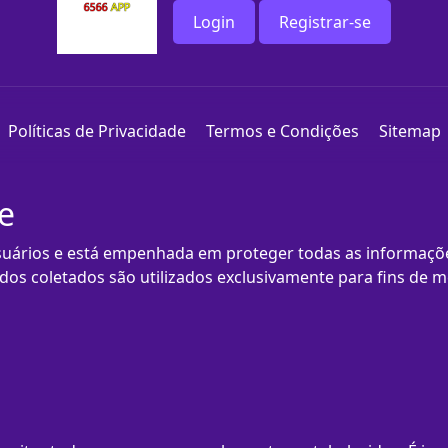
Login
Registrar-se
Políticas de Privacidade
Termos e Condições
Sitemap
de
usuários e está empenhada em proteger todas as informaçõ
os coletados são utilizados exclusivamente para fins de m