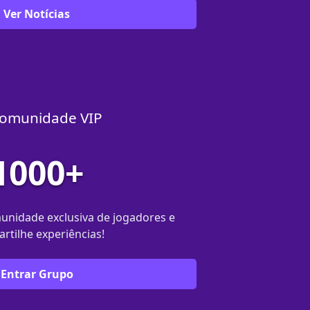
Ver Notícias
Comunidade VIP
1000+
unidade exclusiva de jogadores e
rtilhe experiências!
Entrar Grupo