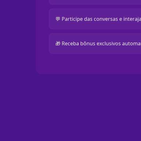
💬 Participe das conversas e interaj
🎁 Receba bônus exclusivos autom