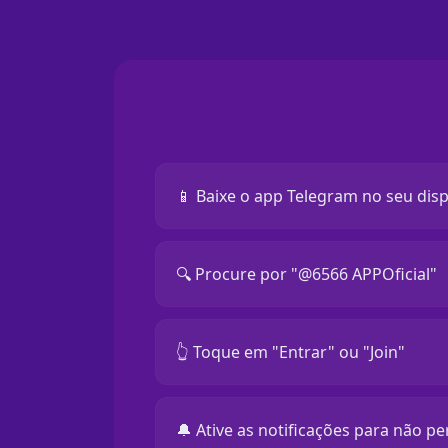
📱 Baixe o app Telegram no seu disp
🔍 Procure por "@6566 APPOficial"
👆 Toque em "Entrar" ou "Join"
🔔 Ative as notificações para não p