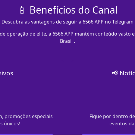
📱 Benefícios do Canal
Descubra as vantagens de seguir a 6566 APP no Telegram
e operação de elite, a 6566 APP mantém conteúdo vasto e 
Brasil .
sivos
📢 Notí
m, promoções especiais
Fique por dentro d
s únicos!
eventos da