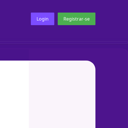
Login
Registrar-se