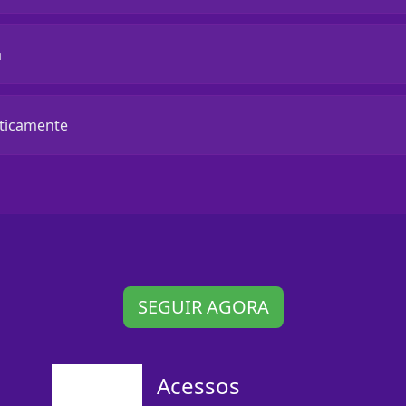
a
aticamente
SEGUIR AGORA
Acessos