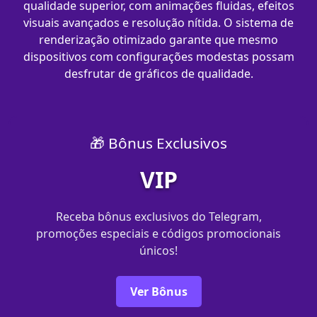
qualidade superior, com animações fluidas, efeitos
visuais avançados e resolução nítida. O sistema de
renderização otimizado garante que mesmo
dispositivos com configurações modestas possam
desfrutar de gráficos de qualidade.
🎁 Bônus Exclusivos
VIP
Receba bônus exclusivos do Telegram,
promoções especiais e códigos promocionais
únicos!
Ver Bônus