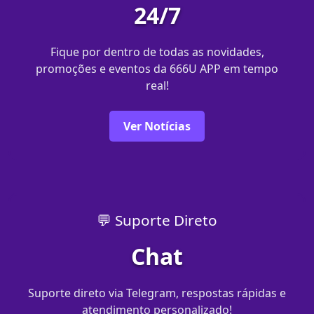
24/7
Fique por dentro de todas as novidades,
promoções e eventos da 666U APP em tempo
real!
Ver Notícias
💬 Suporte Direto
Chat
Suporte direto via Telegram, respostas rápidas e
atendimento personalizado!