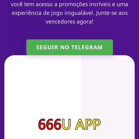
você tem acesso a promoções incríveis e uma
experiência de jogo inigualável. Junte-se aos
vencedores agora!
SEGUIR NO TELEGRAM