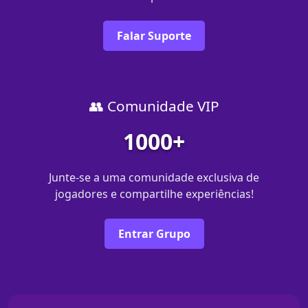
Falar Suporte
👥 Comunidade VIP
1000+
Junte-se a uma comunidade exclusiva de
jogadores e compartilhe experiências!
Entrar Grupo