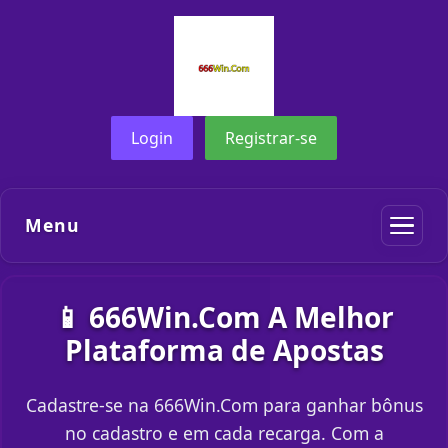
Login
Registrar-se
Menu
📱 666Win.Com A Melhor
Plataforma de Apostas
Cadastre-se na 666Win.Com para ganhar bônus
no cadastro e em cada recarga. Com a