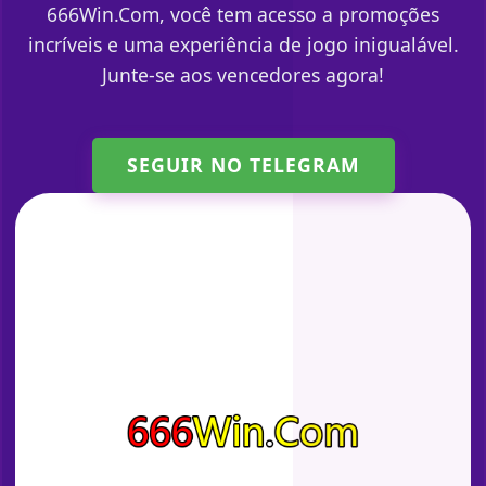
666Win.Com, você tem acesso a promoções
incríveis e uma experiência de jogo inigualável.
Junte-se aos vencedores agora!
SEGUIR NO TELEGRAM