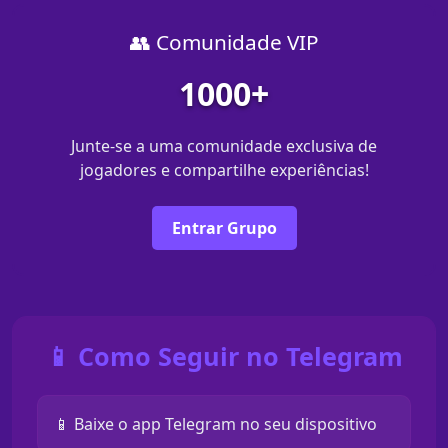
👥 Comunidade VIP
1000+
Junte-se a uma comunidade exclusiva de
jogadores e compartilhe experiências!
Entrar Grupo
📱 Como Seguir no Telegram
📱 Baixe o app Telegram no seu dispositivo