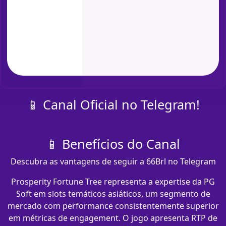
📱 Canal Oficial no Telegram!
📱 Benefícios do Canal
Descubra as vantagens de seguir a 66Brl no Telegram
Prosperity Fortune Tree representa a expertise da PG
Soft em slots temáticos asiáticos, um segmento de
mercado com performance consistentemente superior
em métricas de engagement. O jogo apresenta RTP de