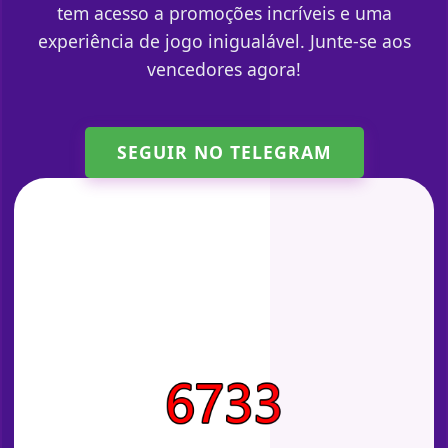
tem acesso a promoções incríveis e uma
experiência de jogo inigualável. Junte-se aos
vencedores agora!
SEGUIR NO TELEGRAM