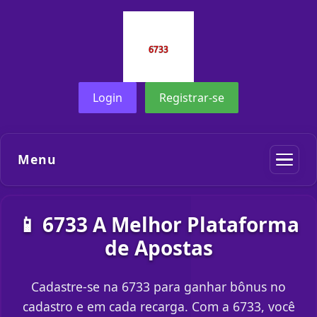
Login
Registrar-se
Menu
📱 6733 A Melhor Plataforma
de Apostas
Cadastre-se na 6733 para ganhar bônus no
cadastro e em cada recarga. Com a 6733, você