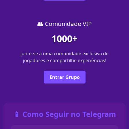
👥 Comunidade VIP
1000+
Junte-se a uma comunidade exclusiva de
jogadores e compartilhe experiências!
Entrar Grupo
📱 Como Seguir no Telegram