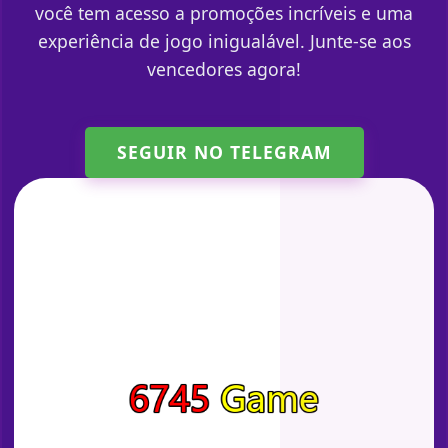
você tem acesso a promoções incríveis e uma
experiência de jogo inigualável. Junte-se aos
vencedores agora!
SEGUIR NO TELEGRAM