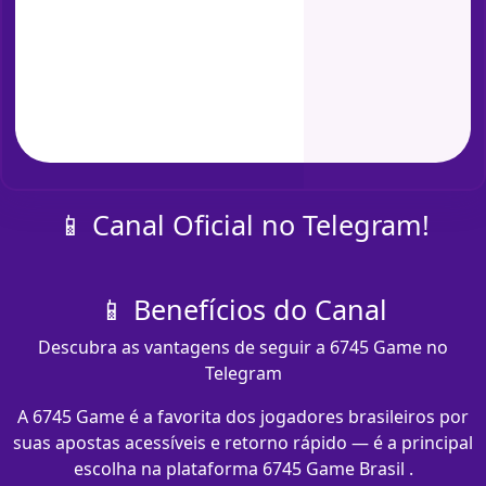
📱 Canal Oficial no Telegram!
📱 Benefícios do Canal
Descubra as vantagens de seguir a 6745 Game no
Telegram
A 6745 Game é a favorita dos jogadores brasileiros por
suas apostas acessíveis e retorno rápido — é a principal
escolha na plataforma 6745 Game Brasil .