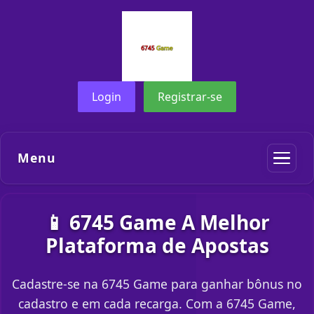
Login
Registrar-se
Menu
📱 6745 Game A Melhor
Plataforma de Apostas
Cadastre-se na 6745 Game para ganhar bônus no
cadastro e em cada recarga. Com a 6745 Game,