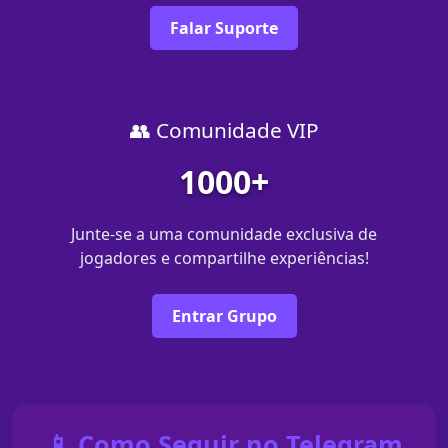
Falar Suporte
👥 Comunidade VIP
1000+
Junte-se a uma comunidade exclusiva de
jogadores e compartilhe experiências!
Entrar Grupo
📱 Como Seguir no Telegram