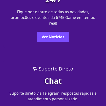
Fique por dentro de todas as novidades,
promoções e eventos da 6745 Game em tempo
real!
Ver Notícias
💬 Suporte Direto
Chat
Suporte direto via Telegram, respostas rápidas e
atendimento personalizado!