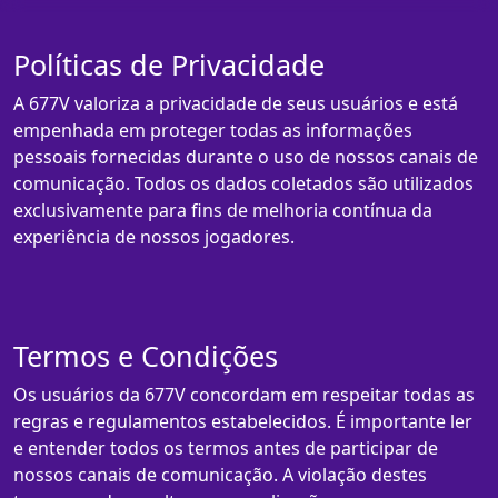
Políticas de Privacidade
A 677V valoriza a privacidade de seus usuários e está
empenhada em proteger todas as informações
pessoais fornecidas durante o uso de nossos canais de
comunicação. Todos os dados coletados são utilizados
exclusivamente para fins de melhoria contínua da
experiência de nossos jogadores.
Termos e Condições
Os usuários da 677V concordam em respeitar todas as
regras e regulamentos estabelecidos. É importante ler
e entender todos os termos antes de participar de
nossos canais de comunicação. A violação destes