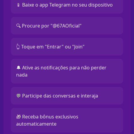
📱 Baixe o app Telegram no seu dispositivo
🔍 Procure por "@67AOficial"
👆 Toque em "Entrar" ou "Join"
🔔 Ative as notificações para não perder
nada
💬 Participe das conversas e interaja
🎁 Receba bônus exclusivos
automaticamente