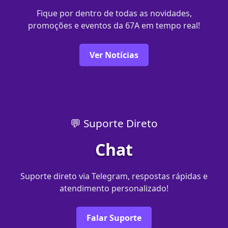
Fique por dentro de todas as novidades,
promoções e eventos da 67A em tempo real!
Ver Notícias
💬 Suporte Direto
Chat
Suporte direto via Telegram, respostas rápidas e
atendimento personalizado!
Falar Suporte