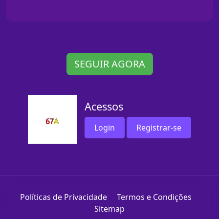
SEGUIR AGORA
Acessos
Login
Registrar-se
Políticas de Privacidade
Termos e Condições
Sitemap