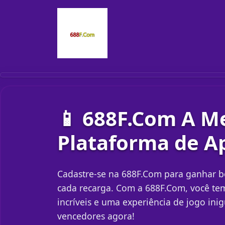
📱 688F.Com A M
Plataforma de A
Cadastre-se na 688F.Com para ganhar b
cada recarga. Com a 688F.Com, você te
incríveis e uma experiência de jogo inig
vencedores agora!