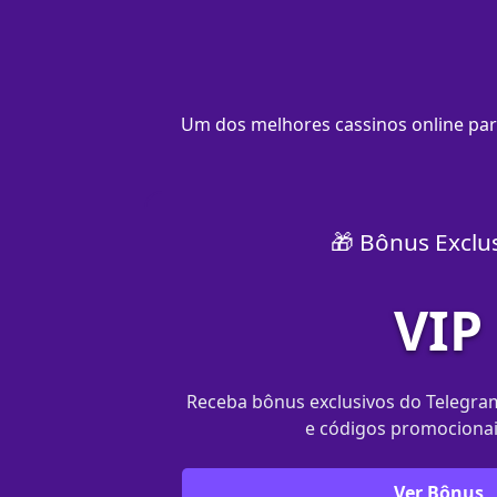
Um dos melhores cassinos online para
🎁 Bônus Exclu
VIP
Receba bônus exclusivos do Telegra
e códigos promocionai
Ver Bônus