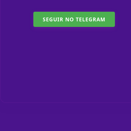
SEGUIR NO TELEGRAM