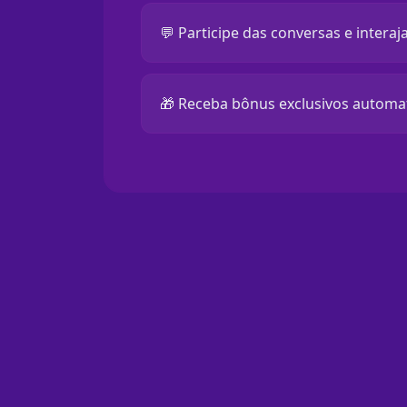
💬 Participe das conversas e interaj
🎁 Receba bônus exclusivos autom