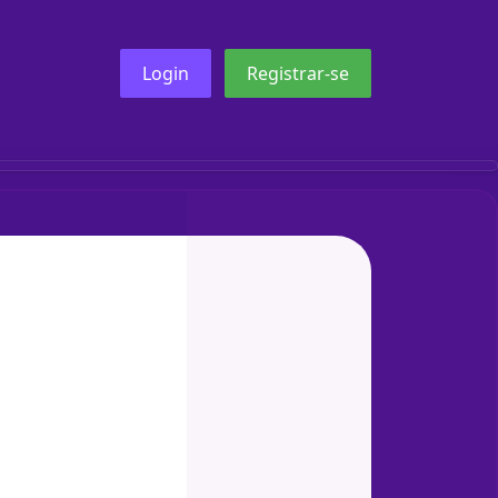
Login
Registrar-se