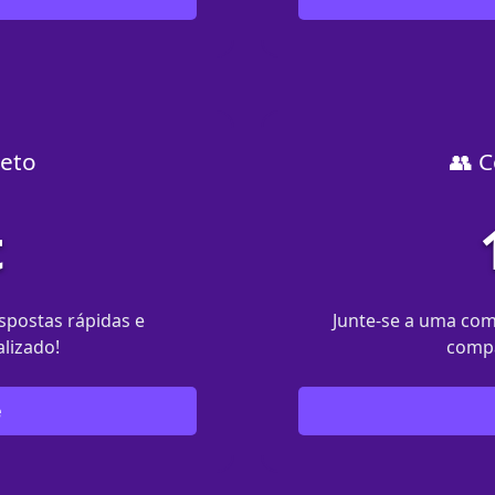
reto
👥 
t
espostas rápidas e
Junte-se a uma com
lizado!
compa
e