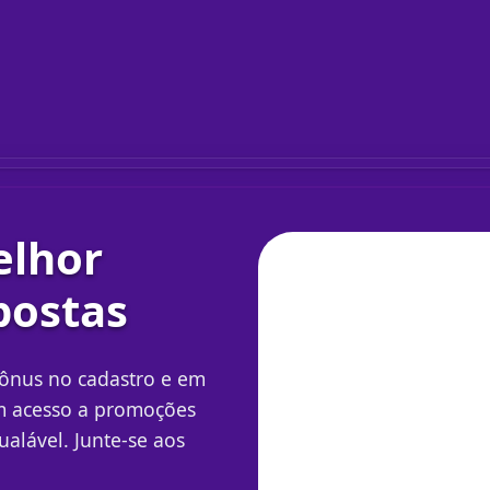
elhor
postas
ônus no cadastro e em
m acesso a promoções
ualável. Junte-se aos