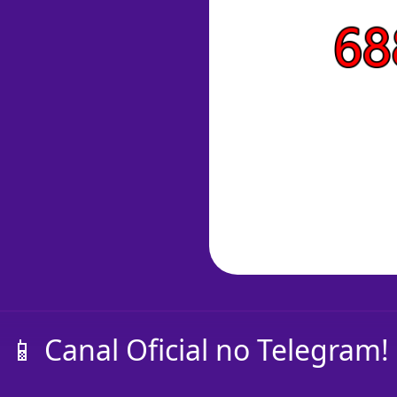
📱 Canal Oficial no Telegram!