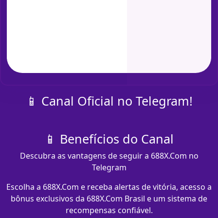
📱 Canal Oficial no Telegram!
📱 Benefícios do Canal
Descubra as vantagens de seguir a 688X.Com no
Telegram
Escolha a 688X.Com e receba alertas de vitória, acesso a
bônus exclusivos da 688X.Com Brasil e um sistema de
recompensas confiável.