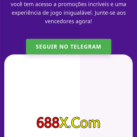
você tem acesso a promoções incríveis e uma
experiência de jogo inigualável. Junte-se aos
vencedores agora!
SEGUIR NO TELEGRAM