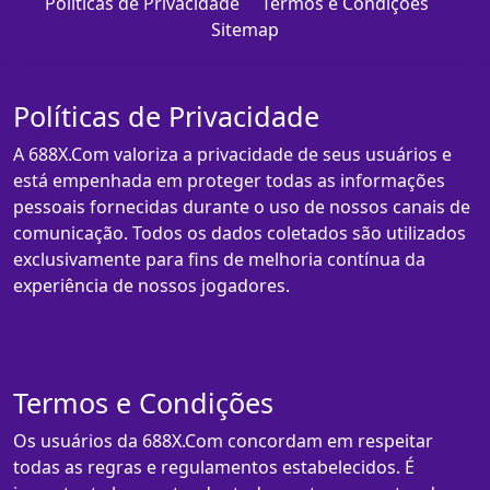
Políticas de Privacidade
Termos e Condições
Sitemap
Políticas de Privacidade
A 688X.Com valoriza a privacidade de seus usuários e
está empenhada em proteger todas as informações
pessoais fornecidas durante o uso de nossos canais de
comunicação. Todos os dados coletados são utilizados
exclusivamente para fins de melhoria contínua da
experiência de nossos jogadores.
Termos e Condições
Os usuários da 688X.Com concordam em respeitar
todas as regras e regulamentos estabelecidos. É