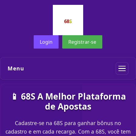
Login
Registrar-se
Menu
📱 68S A Melhor Plataforma
de Apostas
Cadastre-se na 68S para ganhar bônus no
cadastro e em cada recarga. Com a 68S, você tem