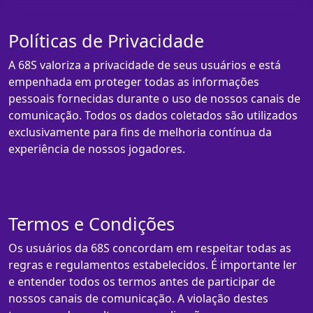
Políticas de Privacidade
A 68S valoriza a privacidade de seus usuários e está
empenhada em proteger todas as informações
pessoais fornecidas durante o uso de nossos canais de
comunicação. Todos os dados coletados são utilizados
exclusivamente para fins de melhoria contínua da
experiência de nossos jogadores.
Termos e Condições
Os usuários da 68S concordam em respeitar todas as
regras e regulamentos estabelecidos. É importante ler
e entender todos os termos antes de participar de
nossos canais de comunicação. A violação destes