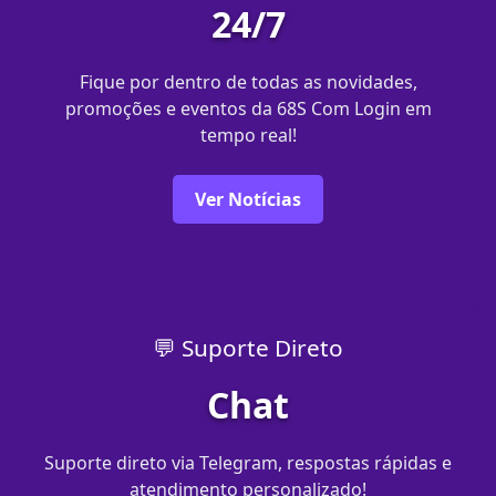
24/7
Fique por dentro de todas as novidades,
promoções e eventos da 68S Com Login em
tempo real!
Ver Notícias
💬 Suporte Direto
Chat
Suporte direto via Telegram, respostas rápidas e
atendimento personalizado!