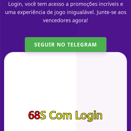
Login, você tem acesso a promoções incríveis e
uma experiência de jogo inigualável. Junte-se aos
vencedores agora!
SEGUIR NO TELEGRAM