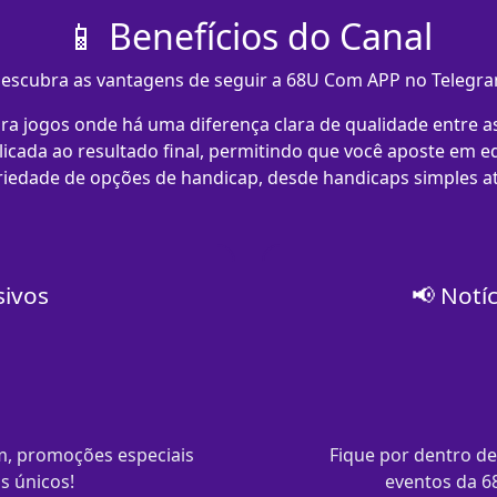
📱 Benefícios do Canal
escubra as vantagens de seguir a 68U Com APP no Telegr
ara jogos onde há uma diferença clara de qualidade entre 
icada ao resultado final, permitindo que você aposte em eq
edade de opções de handicap, desde handicaps simples at
sivos
📢 Notí
m, promoções especiais
Fique por dentro d
s únicos!
eventos da 6