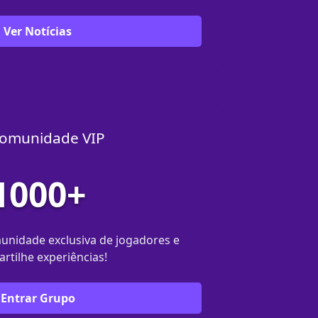
Ver Notícias
Comunidade VIP
1000+
unidade exclusiva de jogadores e
rtilhe experiências!
Entrar Grupo