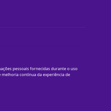
mações pessoais fornecidas durante o uso
e melhoria contínua da experiência de