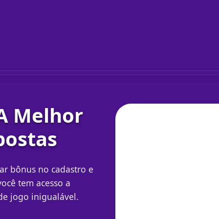
A Melhor
postas
ar bônus no cadastro e
ocê tem acesso a
e jogo inigualável.