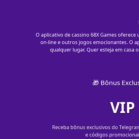
O aplicativo de cassino 68X Games oferece 
on-line e outros jogos emocionantes. O ap
qualquer lugar. Quer esteja em casa 
🎁 Bônus Exclu
VIP
Receba bônus exclusivos do Telegra
e códigos promocionai