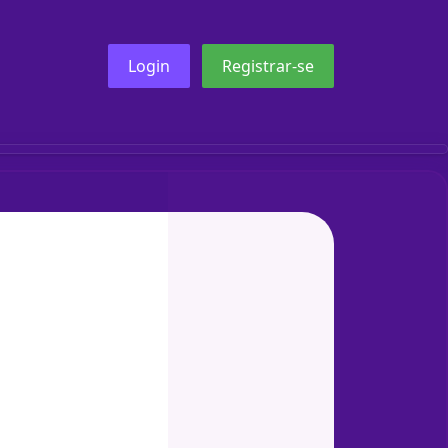
Login
Registrar-se