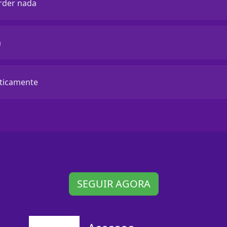
erder nada
a
aticamente
SEGUIR AGORA