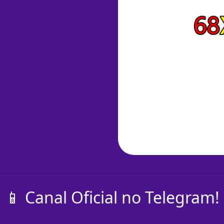
📱 Canal Oficial no Telegram!