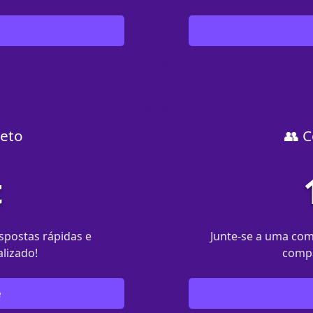
reto
👥 
t
espostas rápidas e
Junte-se a uma com
lizado!
compa
e