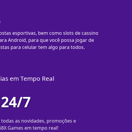
m
ostas esportivas, bem como slots de cassino
para Android, para que você possa jogar de
tas para celular tem algo para todos.
cias em Tempo Real
24/7
e todas as novidades, promoções e
68X Games em tempo real!