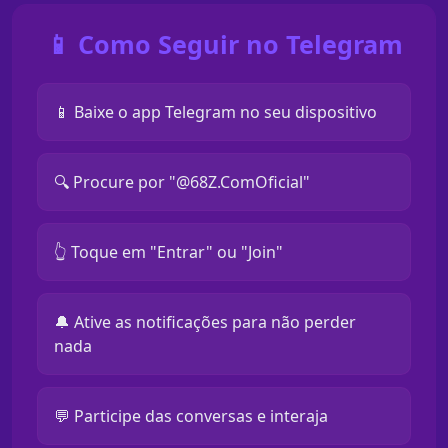
📱 Como Seguir no Telegram
📱 Baixe o app Telegram no seu dispositivo
🔍 Procure por "@68Z.ComOficial"
👆 Toque em "Entrar" ou "Join"
🔔 Ative as notificações para não perder
nada
💬 Participe das conversas e interaja