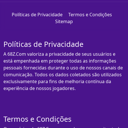
Políticas de Privacidade
Termos e Condições
Sitemap
Políticas de Privacidade
A 68Z.Com valoriza a privacidade de seus usuários e
está empenhada em proteger todas as informações
pessoais fornecidas durante o uso de nossos canais de
comunicação. Todos os dados coletados são utilizados
exclusivamente para fins de melhoria contínua da
experiência de nossos jogadores.
Termos e Condições