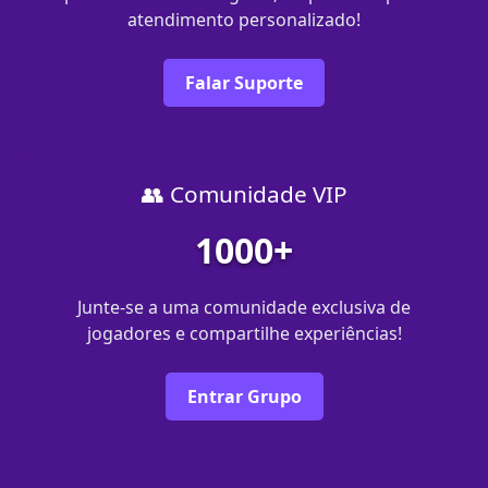
atendimento personalizado!
Falar Suporte
👥 Comunidade VIP
1000+
Junte-se a uma comunidade exclusiva de
jogadores e compartilhe experiências!
Entrar Grupo