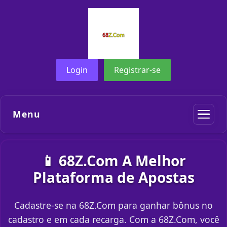
Login
Registrar-se
Menu
📱 68Z.Com A Melhor
Plataforma de Apostas
Cadastre-se na 68Z.Com para ganhar bônus no
cadastro e em cada recarga. Com a 68Z.Com, você