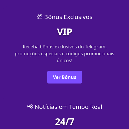
🎁 Bônus Exclusivos
VIP
Receba bônus exclusivos do Telegram,
promoções especiais e códigos promocionais
únicos!
Ver Bônus
📢 Notícias em Tempo Real
24/7