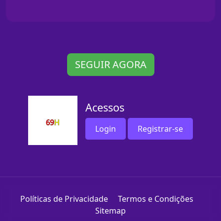
SEGUIR AGORA
Acessos
Login
Registrar-se
Políticas de Privacidade
Termos e Condições
Sitemap