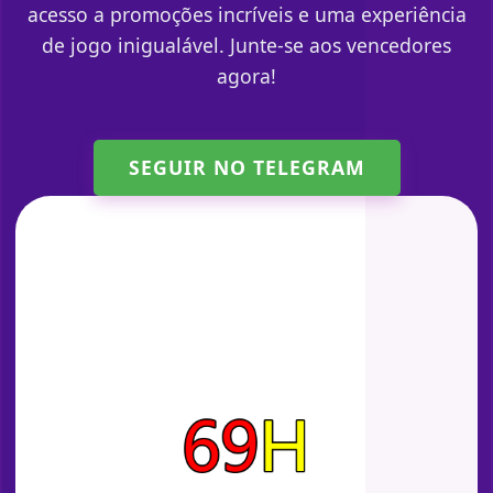
acesso a promoções incríveis e uma experiência
de jogo inigualável. Junte-se aos vencedores
agora!
SEGUIR NO TELEGRAM