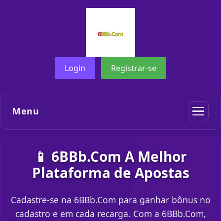
Login
Registrar-se
Menu
📱 6BBb.Com A Melhor
Plataforma de Apostas
Cadastre-se na 6BBb.Com para ganhar bônus no
cadastro e em cada recarga. Com a 6BBb.Com,