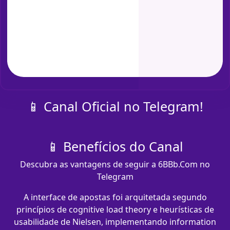
📱 Canal Oficial no Telegram!
📱 Benefícios do Canal
Descubra as vantagens de seguir a 6BBb.Com no
Telegram
A interface de apostas foi arquitetada segundo
princípios de cognitive load theory e heurísticas de
usabilidade de Nielsen, implementando information