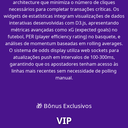
architecture que minimiza o número de cliques
necessários para completar transações críticas. Os
widgets de estatísticas integram visualizações de dados
interativas desenvolvidas com D3.js, apresentando
métricas avançadas como xG (expected goals) no
futebol, PER (player efficiency rating) no basquete, e
análises de momentum baseadas em rolling averages.
O sistema de odds display utiliza web sockets para
atualizações push em intervalos de 100-300ms,
garantindo que os apostadores tenham acesso às
linhas mais recentes sem necessidade de polling
manual.
🎁 Bônus Exclusivos
VIP