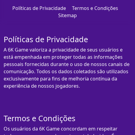
Políticas de Privacidade
Termos e Condições
Sitemap
Políticas de Privacidade
A 6K Game valoriza a privacidade de seus usuários e
está empenhada em proteger todas as informações
pessoais fornecidas durante o uso de nossos canais de
comunicação. Todos os dados coletados são utilizados
exclusivamente para fins de melhoria contínua da
experiência de nossos jogadores.
Termos e Condições
Os usuários da 6K Game concordam em respeitar