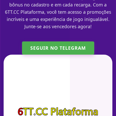
bônus no cadastro e em cada recarga. Com a
6TT.CC Plataforma, você tem acesso a promoções
incríveis e uma experiência de jogo inigualável.
Junte-se aos vencedores agora!
SEGUIR NO TELEGRAM