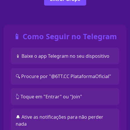
📱 Como Seguir no Telegram
📱 Baixe o app Telegram no seu dispositivo
🔍 Procure por "@6TT.CC PlataformaOficial"
👆 Toque em "Entrar" ou "Join"
🔔 Ative as notificações para não perder
nada