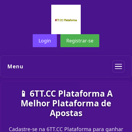
Login
Registrar-se
Menu
📱 6TT.CC Plataforma A
Melhor Plataforma de
Apostas
Cadastre-se na 6TT.CC Plataforma para ganhar