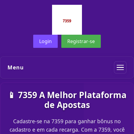
Login
Registrar-se
Menu
📱 7359 A Melhor Plataforma
de Apostas
Cadastre-se na 7359 para ganhar bônus no
cadastro e em cada recarga. Com a 7359, você