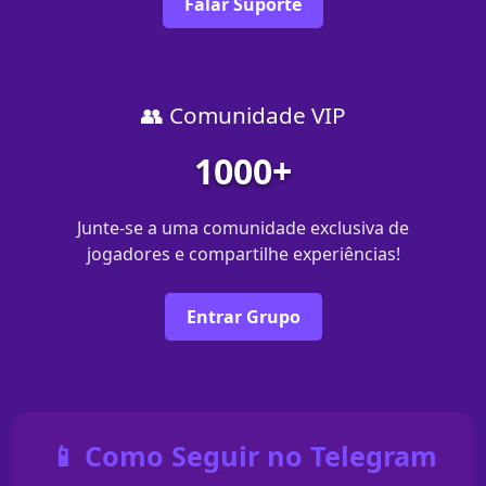
Falar Suporte
👥 Comunidade VIP
1000+
Junte-se a uma comunidade exclusiva de
jogadores e compartilhe experiências!
Entrar Grupo
📱 Como Seguir no Telegram