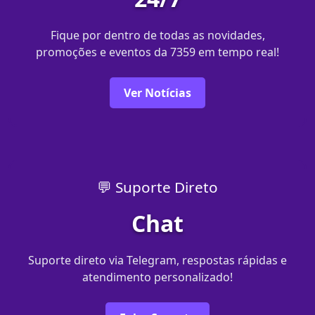
Fique por dentro de todas as novidades,
promoções e eventos da 7359 em tempo real!
Ver Notícias
💬 Suporte Direto
Chat
Suporte direto via Telegram, respostas rápidas e
atendimento personalizado!