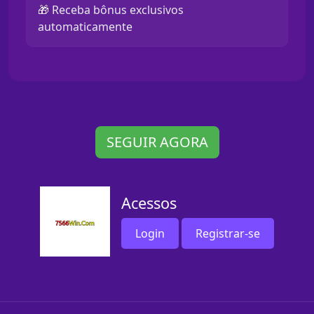
🎁 Receba bônus exclusivos
automaticamente
SEGUIR AGORA
Acessos
Login
Registrar-se