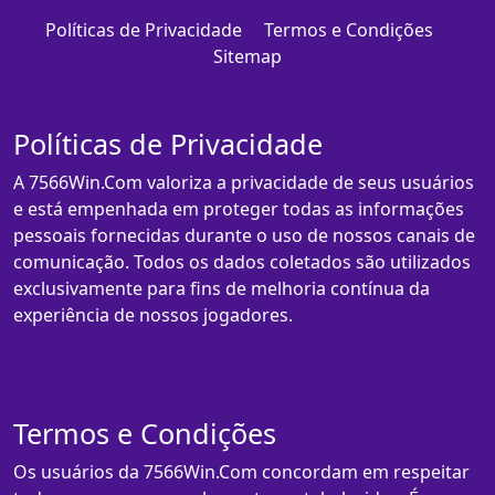
Políticas de Privacidade
Termos e Condições
Sitemap
Políticas de Privacidade
A 7566Win.Com valoriza a privacidade de seus usuários
e está empenhada em proteger todas as informações
pessoais fornecidas durante o uso de nossos canais de
comunicação. Todos os dados coletados são utilizados
exclusivamente para fins de melhoria contínua da
experiência de nossos jogadores.
Termos e Condições
Os usuários da 7566Win.Com concordam em respeitar