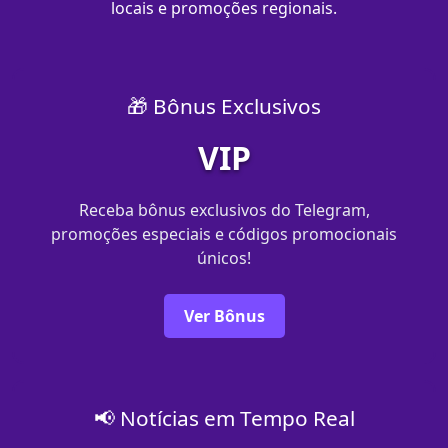
locais e promoções regionais.
🎁 Bônus Exclusivos
VIP
Receba bônus exclusivos do Telegram,
promoções especiais e códigos promocionais
únicos!
Ver Bônus
📢 Notícias em Tempo Real