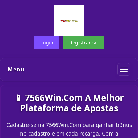
Login
Registrar-se
Menu
📱 7566Win.Com A Melhor
Plataforma de Apostas
Cadastre-se na 7566Win.Com para ganhar bônus
no cadastro e em cada recarga. Com a